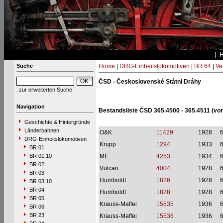
Suche
Home
|
DRG-Einheitslokomotiven
|
BR 64
|
Ve
ČSD - Československé Státni Dráhy
zur erweiterten Suche
Navigation
Bestandsliste ČSD 365.4500 - 365.4511 (vo
Geschichte & Hintergründe
Länderbahnen
O&K
11429
1928
DRG-Einheitslokomotiven
Krupp
1294
1933
BR 01
BR 01.10
ME
4253
1934
BR 02
Vulcan
4004
1928
BR 03
Humboldt
1826
1928
BR 03.10
BR 04
Humboldt
1828
1928
BR 05
Krauss-Maffei
15535
1936
BR 06
BR 23
Krauss-Maffei
15536
1936