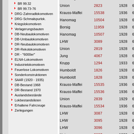
BR 99.32
Union
2823
1928
BR 99.73-76
Krauss-Maffei
15538
1936
DRG-Zahnradlokomotiven
DRG-Schmalspurlok.
Hanomag
10504
1928
Kriegslokomotiven
Borsig
11959
1928
Verlagerungsbauten
DB-Neubaulokomotiven
Hanomag
10507
1928
DB-Umbaulokomotiven
LHW
3089
1928
DR-Neubaulokomotiven
Union
2819
1928
DR-Rekolokomotiven
DR - "6000er"
Jung
4067
1928
ELNA-Lokomotiven
Krupp
1294
1933
Industrielokomotiven
Feuerlose Lokomotiven
Humboldt
1826
1928
Sonderkonstruktionen
Humboldt
1828
1928
SAAR (1920 - 1935)
Krauss-Maffei
15535
1936
DB-Bestand 1968
DR-Bestand 1970
Krauss-Maffei
15536
1936
Auslandsbestände
Union
2839
1929
Lokbestandslisten
Erhaltene Fahrzeuge
Krauss-Maffei
15534
1936
Zerlegungen
LHW
3087
1928
LHW
3095
1928
LHW
3096
1928