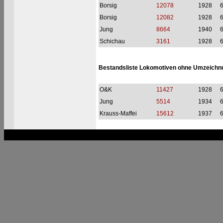
Borsig
12078
1928
Borsig
12082
1928
Jung
8664
1940
Schichau
3161
1928
Bestandsliste Lokomotiven ohne Umzeichn
O&K
11427
1928
Jung
5514
1934
Krauss-Maffei
15612
1937