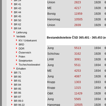
BR 24
Union
2823
1928
BR 41
ME
4217
1928
BR 43
BR 44
Borsig
11959
1928
BR 45
Hanomag
10505
1928
BR 50
BR 62
Union
2839
1929
BR 64
Lieferung
Verbleib
Bestandslisteliste ČSD 365.401 - 365.453 (
KV / Unbekannt
BRD
Jung
5513
1934
DDR
Österreich
Schichau
3162
1928
Polen
LHW
3091
1928
Sowjetunion
Tschechoslowakei
Jung
5511
1934
Erhalten
ME
4253
1934
BR 71
Jung
4087
1928
BR 80
BR 81
Krupp
1303
1933
BR 84
Krupp
1315
1934
BR 85
BR 86
O&K
11429
1928
BR 87
Jung
5565
1934
BR 89.0
Hanomag
10505
1928
BR 99.22