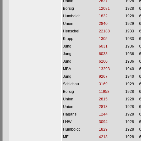
Union
2827
1928
Borsig
12081
1928
Humboldt
1832
1928
Union
2840
1929
Henschel
22188
1933
Krupp
1305
1933
Jung
6031
1936
Jung
6033
1936
Jung
6260
1936
MBA
13293
1940
Jung
9267
1940
Schichau
3169
1929
Borsig
11958
1928
Union
2815
1928
Union
2818
1928
Hagans
1244
1928
LHW
3094
1928
Humboldt
1829
1928
ME
4218
1928