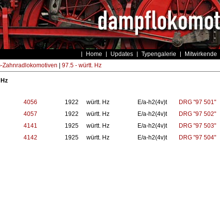
Home
Updates
Typengalerie
Mitwirkende
Zahnradlokomotiven
|
97.5 - württ. Hz
 Hz
4056
1922
württ. Hz
E/a-h2(4v)t
DRG "97 501"
4057
1922
württ. Hz
E/a-h2(4v)t
DRG "97 502"
4141
1925
württ. Hz
E/a-h2(4v)t
DRG "97 503"
4142
1925
württ. Hz
E/a-h2(4v)t
DRG "97 504"