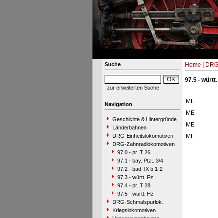
Suche
Home
|
DRG-
97.5 - württ.
zur erweiterten Suche
ME
Navigation
ME
Geschichte & Hintergründe
ME
Länderbahnen
DRG-Einheitslokomotiven
ME
DRG-Zahnradlokomotiven
97.0 - pr. T 26
97.1 - bay. PtzL 3/4
97.2 - bad. IX b 1-2
97.3 - württ. Fz
97.4 - pr. T 28
97.5 - württ. Hz
DRG-Schmalspurlok.
Kriegslokomotiven