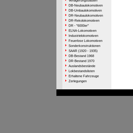
Verlagerungsbauten
DB-Neubaulokomotiven
DB-Umbaulokomotiven
DR-Neubaulokomotiven
DR-Rekolokomotiven
DR - "6000er"
ELNA-Lokomotiven
Industrielokomotiven
Feuerlose Lokomotiven
Sonderkonstruktionen
SAAR (1920 - 1935)
DB-Bestand 1968
DR-Bestand 1970
Auslandsbestände
Lokbestandslisten
Erhaltene Fahrzeuge
Zerlegungen