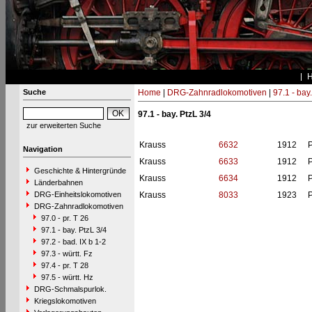
Suche
Home
|
DRG-Zahnradlokomotiven
|
97.1 - bay
97.1 - bay. PtzL 3/4
zur erweiterten Suche
Krauss
6632
1912
P
Navigation
Krauss
6633
1912
P
Geschichte & Hintergründe
Krauss
6634
1912
P
Länderbahnen
DRG-Einheitslokomotiven
Krauss
8033
1923
P
DRG-Zahnradlokomotiven
97.0 - pr. T 26
97.1 - bay. PtzL 3/4
97.2 - bad. IX b 1-2
97.3 - württ. Fz
97.4 - pr. T 28
97.5 - württ. Hz
DRG-Schmalspurlok.
Kriegslokomotiven