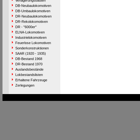
Verlagerungsbauten
DB-Neubaulokomotiven
DB-Umbaulokomotiven
DR-Neubaulokomotiven
DR-Rekolokomotiven
DR - "6000er"
ELNA-Lokomotiven
Industrielokomotiven
Feuerlose Lokomotiven
Sonderkonstruktionen
SAAR (1920 - 1935)
DB-Bestand 1968
DR-Bestand 1970
Auslandsbestände
Lokbestandslisten
Erhaltene Fahrzeuge
Zerlegungen