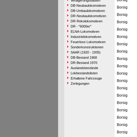
Borsig
Verlagerungsbauten
DB-Neubaulokomotiven
Borsig
DB-Umbaulokomotiven
Borsig
DR-Neubaulokomotiven
DR-Rekolokomotiven
Borsig
DR - "6000er"
Borsig
ELNA-Lokomotiven
Borsig
Industrielokomotiven
Feuerlose Lokomotiven
Borsig
Sonderkonstruktionen
Borsig
SAAR (1920 - 1935)
DB-Bestand 1968
Borsig
DR-Bestand 1970
Borsig
Auslandsbestände
Lokbestandslisten
Borsig
Erhaltene Fahrzeuge
Borsig
Zerlegungen
Borsig
Borsig
Borsig
Borsig
Borsig
Borsig
Borsig