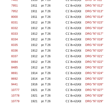
7461
1910
pr. T 26
C1´/b-n2(4)t
DRG "97 011"
7951
1911
pr. T 26
C1´/b-n2(4)t
DRG "97 012"
7952
1911
pr. T 26
C1´/b-n2(4)t
DRG "97 013"
8000
1911
pr. T 26
C1´/b-n2(4)t
DRG "97 014"
8331
1912
pr. T 26
C1´/b-n2(4)t
DRG "97 015"
8332
1912
pr. T 26
C1´/b-n2(4)t
DRG "97 016"
8333
1912
pr. T 26
C1´/b-n2(4)t
DRG "97 017"
8334
1912
pr. T 26
C1´/b-n2(4)t
DRG "97 018"
8335
1912
pr. T 26
C1´/b-n2(4)t
DRG "97 019"
8336
1912
pr. T 26
C1´/b-n2(4)t
DRG "97 020"
8337
1912
pr. T 26
C1´/b-n2(4)t
DRG "97 021"
8484
1912
pr. T 26
C1´/b-n2(4)t
DRG "97 022"
8485
1912
pr. T 26
C1´/b-n2(4)t
DRG "97 023"
8691
1914
pr. T 26
C1´/b-n2(4)t
DRG "97 024"
8692
1914
pr. T 26
C1´/b-n2(4)t
DRG "97 025"
9441
1916
pr. T 26
C1´/b-n2(4)t
DRG "97 026"
10777
1921
pr. T 26
C1´/b-n2(4)t
DRG "97 027"
10778
1921
pr. T 26
C1´/b-n2(4)t
DRG "97 028"
10779
1921
pr. T 26
C1´/b-n2(4)t
DRG "97 029"