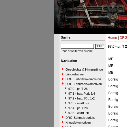
Suche
Home
|
DRG-
97.0 - pr. T 
zur erweiterten Suche
ME
Navigation
ME
Geschichte & Hintergründe
ME
Länderbahnen
DRG-Einheitslokomotiven
Borsig
DRG-Zahnradlokomotiven
Borsig
97.0 - pr. T 26
Borsig
97.1 - bay. PtzL 3/4
97.2 - bad. IX b 1-2
Borsig
97.3 - württ. Fz
Borsig
97.4 - pr. T 28
97.5 - württ. Hz
Borsig
DRG-Schmalspurlok.
Borsig
Kriegslokomotiven