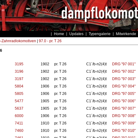
Home
Updates
Typengalerie
Mitwirkende
Zahnradlokomotiven
|
97.0 - pr. T 26
26
3195
1902
pr. T 26
C1´/b-n2(4)t
DRG "97 001"
3196
1902
pr. T 26
C1´/b-n2(4)t
DRG "97 002"
3197
1902
pr. T 26
C1´/b-n2(4)t
DRG "97 003"
5804
1906
pr. T 26
C1´/b-n2(4)t
DRG "97 004"
5805
1906
pr. T 26
C1´/b-n2(4)t
DRG "97 005"
5477
1905
pr. T 26
C1´/b-n2(4)t
DRG "97 006"
5637
1905
pr. T 26
C1´/b-n2(4)t
DRG "97 007"
6000
1906
pr. T 26
C1´/b-n2(4)t
DRG "97 008"
7411
1910
pr. T 26
C1´/b-n2(4)t
DRG "97 009"
7460
1910
pr. T 26
C1´/b-n2(4)t
DRG "97 010"