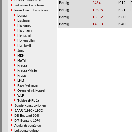
ELNA-Lokomotiven
Borsig
8464
1912
Industrielokomotiven
Borsig
10896
1921
Feuerlose Lokomotiven
Borsig
Borsig
13962
1930
Esslingen
Borsig
14913
1940
Hanomag
Hartmann
Henschel
Hohenzollern
Humboldt
Jung
MBK
Maffei
Krauss
Krauss-Maffei
Krupp
LKM
Raw Meiningen
Orenstein & Koppel
WLF
Tubize (KFL 2)
Sonderkonstruktionen
SAAR (1920 - 1935)
DB-Bestand 1968
DR-Bestand 1970
Auslandsbestände
Lokbestandslisten