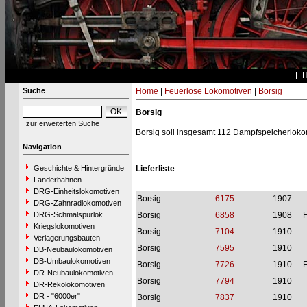
Suche
Home
|
Feuerlose Lokomotiven
|
Borsig
Borsig
zur erweiterten Suche
Borsig soll insgesamt 112 Dampfspeicherlok
Navigation
Geschichte & Hintergründe
Lieferliste
Länderbahnen
DRG-Einheitslokomotiven
Borsig
6175
1907
DRG-Zahnradlokomotiven
DRG-Schmalspurlok.
Borsig
6858
1908
Kriegslokomotiven
Borsig
7104
1910
Verlagerungsbauten
Borsig
7595
1910
DB-Neubaulokomotiven
DB-Umbaulokomotiven
Borsig
7726
1910
DR-Neubaulokomotiven
Borsig
7794
1910
DR-Rekolokomotiven
DR - "6000er"
Borsig
7837
1910