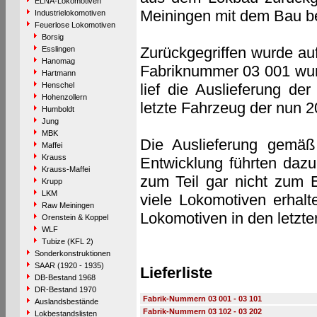
ELNA-Lokomotiven
Meiningen mit dem Bau be
Industrielokomotiven
Feuerlose Lokomotiven
Borsig
Zurückgegriffen wurde au
Esslingen
Hanomag
Fabriknummer 03 001 wur
Hartmann
Henschel
lief die Auslieferung d
Hohenzollern
letzte Fahrzeug der nun 
Humboldt
Jung
MBK
Die Auslieferung gemäß 
Maffei
Krauss
Entwicklung führten dazu
Krauss-Maffei
zum Teil gar nicht zum 
Krupp
LKM
viele Lokomotiven erhalt
Raw Meiningen
Lokomotiven in den letzten
Orenstein & Koppel
WLF
Tubize (KFL 2)
Sonderkonstruktionen
SAAR (1920 - 1935)
Lieferliste
DB-Bestand 1968
DR-Bestand 1970
Fabrik-Nummern 03 001 - 03 101
Auslandsbestände
Fabrik-Nummern 03 102 - 03 202
Lokbestandslisten