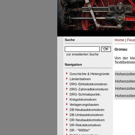
Suche
Home
|
Feue
Gronau
zur erweiterten Suche
Von der kl
Textilbetrie
Navigation
Geschichte & Hintergründe
Hohenzolle
Länderbahnen
Hohenzolle
DRG-Einheitslokomotiven
Hohenzolle
DRG-Zahnradlokomotiven
DRG-Schmalspurlok.
Hohenzolle
Kriegslokomotiven
Verlagerungsbauten
DB-Neubaulokomotiven
DB-Umbaulokomotiven
DR-Neubaulokomotiven
DR-Rekolokomotiven
DR - "6000er"