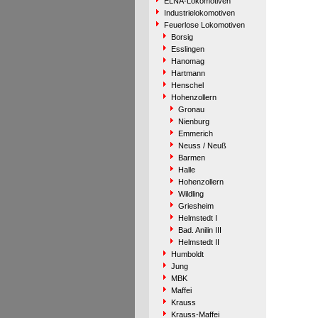
ELNA-Lokomotiven
Industrielokomotiven
Feuerlose Lokomotiven
Borsig
Esslingen
Hanomag
Hartmann
Henschel
Hohenzollern
Gronau
Nienburg
Emmerich
Neuss / Neuß
Barmen
Halle
Hohenzollern
Wildling
Griesheim
Helmstedt I
Bad. Anilin III
Helmstedt II
Humboldt
Jung
MBK
Maffei
Krauss
Krauss-Maffei