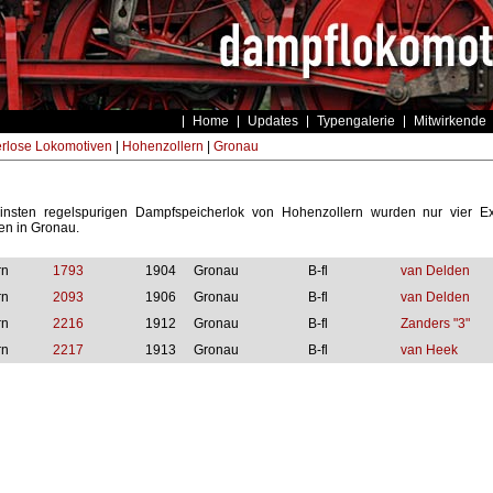
Home
Updates
Typengalerie
Mitwirkende
rlose Lokomotiven
|
Hohenzollern
|
Gronau
einsten regelspurigen Dampfspeicherlok von Hohenzollern wurden nur vier 
ben in Gronau.
rn
1793
1904
Gronau
B-fl
van Delden
rn
2093
1906
Gronau
B-fl
van Delden
rn
2216
1912
Gronau
B-fl
Zanders "3"
rn
2217
1913
Gronau
B-fl
van Heek