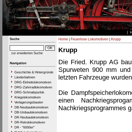
Suche
Home
|
Feuerlose Lokomotiven
|
Krupp
Krupp
zur erweiterten Suche
Die Fried. Krupp AG bau
Navigation
Spurweten 900 mm und 1
Geschichte & Hintergründe
letzten Fahrzeuge wurden 
Länderbahnen
DRG-Einheitslokomotiven
DRG-Zahnradlokomotiven
Die Dampfspeicherlokomo
DRG-Schmalspurlok.
Kriegslokomotiven
einen Nachkriegspro
Verlagerungsbauten
Nachkriegsprogrammes gab
DB-Neubaulokomotiven
DB-Umbaulokomotiven
DR-Neubaulokomotiven
DR-Rekolokomotiven
DR - "6000er"