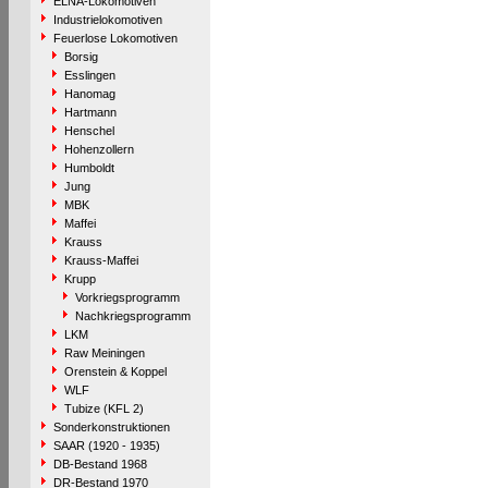
ELNA-Lokomotiven
Industrielokomotiven
Feuerlose Lokomotiven
Borsig
Esslingen
Hanomag
Hartmann
Henschel
Hohenzollern
Humboldt
Jung
MBK
Maffei
Krauss
Krauss-Maffei
Krupp
Vorkriegsprogramm
Nachkriegsprogramm
LKM
Raw Meiningen
Orenstein & Koppel
WLF
Tubize (KFL 2)
Sonderkonstruktionen
SAAR (1920 - 1935)
DB-Bestand 1968
DR-Bestand 1970