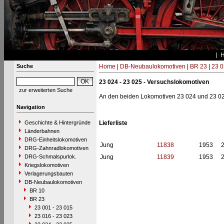
Suche
Home
|
DB-Neubaulokomotiven
|
BR 23
|
23 0
23 024 - 23 025 - Versuchslokomotiven
zur erweiterten Suche
An den beiden Lokomotiven 23 024 und 23 025
Navigation
Geschichte & Hintergründe
Lieferliste
Länderbahnen
DRG-Einheitslokomotiven
Jung
11838
1953
DRG-Zahnradlokomotiven
DRG-Schmalspurlok.
Jung
11839
1953
Kriegslokomotiven
Verlagerungsbauten
DB-Neubaulokomotiven
BR 10
BR 23
23 001 - 23 015
23 016 - 23 023