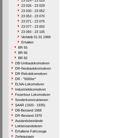
23 024 - 23 025
23 026 - 23 029
23 030 - 23 052
23 053 - 23 070
23 071 - 23 076
23 077 - 23 092
23 093 - 23 105
Verbleib 01.01.1968
Erhalten
BR 65
BR 66
BR 82
DB-Umbaulokomotiven
DR-Neubaulokomotiven
DR-Rekolokomotiven
DR - "6000er"
ELNA-Lokomotiven
Industrielokomotiven
Feuerlose Lokomotiven
Sonderkonstruktionen
SAAR (1920 - 1935)
DB-Bestand 1968
DR-Bestand 1970
Auslandsbestände
Lokbestandslisten
Erhaltene Fahrzeuge
Zerlegungen