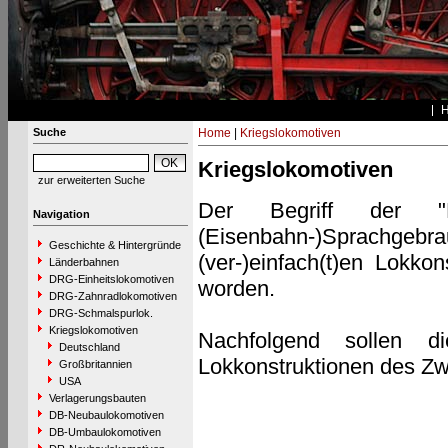
Suche
Home
|
Kriegslokomotiven
Kriegslokomotiven
zur erweiterten Suche
Der Begriff der "K
Navigation
(Eisenbahn-)Sprachgebrau
Geschichte & Hintergründe
(ver-)einfach(t)en Lokko
Länderbahnen
DRG-Einheitslokomotiven
worden.
DRG-Zahnradlokomotiven
DRG-Schmalspurlok.
Kriegslokomotiven
Nachfolgend sollen di
Deutschland
Lokkonstruktionen des Zwe
Großbritannien
USA
Verlagerungsbauten
DB-Neubaulokomotiven
DB-Umbaulokomotiven