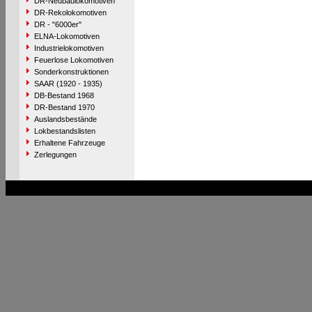
DR-Neubaulokomotiven
DR-Rekolokomotiven
DR - "6000er"
ELNA-Lokomotiven
Industrielokomotiven
Feuerlose Lokomotiven
Sonderkonstruktionen
SAAR (1920 - 1935)
DB-Bestand 1968
DR-Bestand 1970
Auslandsbestände
Lokbestandslisten
Erhaltene Fahrzeuge
Zerlegungen