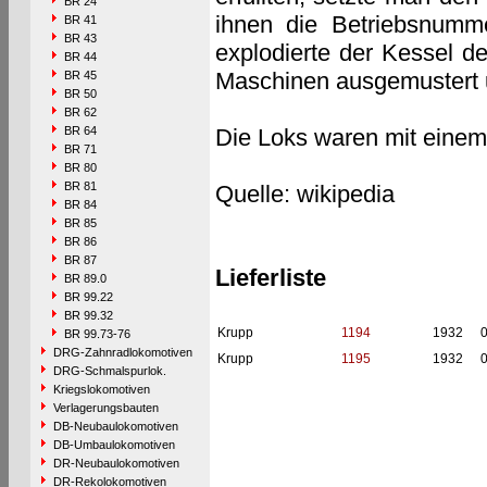
BR 24
ihnen die Betriebsnumm
BR 41
BR 43
explodierte der Kessel d
BR 44
Maschinen ausgemustert un
BR 45
BR 50
BR 62
BR 64
Die Loks waren mit einem 
BR 71
BR 80
BR 81
Quelle: wikipedia
BR 84
BR 85
BR 86
BR 87
Lieferliste
BR 89.0
BR 99.22
BR 99.32
Krupp
1194
1932
BR 99.73-76
DRG-Zahnradlokomotiven
Krupp
1195
1932
DRG-Schmalspurlok.
Kriegslokomotiven
Verlagerungsbauten
DB-Neubaulokomotiven
DB-Umbaulokomotiven
DR-Neubaulokomotiven
DR-Rekolokomotiven