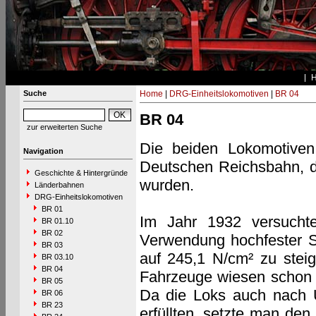
Suche
Home
|
DRG-Einheitslokomotiven
|
BR 04
BR 04
zur erweiterten Suche
Die beiden Lokomotiven
Navigation
Deutschen Reichsbahn, di
Geschichte & Hintergründe
wurden.
Länderbahnen
DRG-Einheitslokomotiven
BR 01
Im Jahr 1932 versucht
BR 01.10
BR 02
Verwendung hochfester S
BR 03
auf 245,1 N/cm² zu stei
BR 03.10
BR 04
Fahrzeuge wiesen schon 
BR 05
Da die Loks auch nach 
BR 06
BR 23
erfüllten, setzte man de