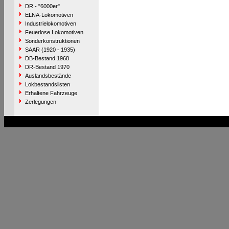
DR - "6000er"
ELNA-Lokomotiven
Industrielokomotiven
Feuerlose Lokomotiven
Sonderkonstruktionen
SAAR (1920 - 1935)
DB-Bestand 1968
DR-Bestand 1970
Auslandsbestände
Lokbestandslisten
Erhaltene Fahrzeuge
Zerlegungen