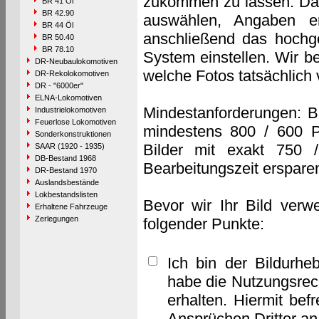
zukommen zu lassen. Das 
BR 41 Öl
BR 42.90
auswählen, Angaben e
BR 44 Öl
anschließend das hochge
BR 50.40
BR 78.10
System einstellen. Wir b
DR-Neubaulokomotiven
welche Fotos tatsächlich
DR-Rekolokomotiven
DR - "6000er"
ELNA-Lokomotiven
Mindestanforderungen: B
Industrielokomotiven
Feuerlose Lokomotiven
mindestens 800 / 600 P
Sonderkonstruktionen
Bilder mit exakt 750 
SAAR (1920 - 1935)
DB-Bestand 1968
Bearbeitungszeit erspare
DR-Bestand 1970
Auslandsbestände
Lokbestandslisten
Bevor wir Ihr Bild verw
Erhaltene Fahrzeuge
Zerlegungen
folgender Punkte:
Ich bin der Bildurhe
habe die Nutzungsrec
erhalten. Hiermit bef
Ansprüchen Dritter a