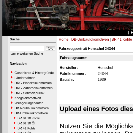
Suche
Home
|
DB-Umbaulokomotiven
|
BR 41 Kohle
Fahrzeugportrait Henschel 24344
zur erweiterten Suche
Fahrzeugstamm
Navigation
Hersteller:
Henschel
Geschichte & Hintergründe
Fabriknummer:
24344
Länderbahnen
Baujahr:
1939
DRG-Einheitslokomotiven
DRG-Zahnradlokomotiven
DRG-Schmalspurlok.
Kriegslokomotiven
Verlagerungsbauten
Upload eines Fotos die
DB-Neubaulokomotiven
DB-Umbaulokomotiven
BR 01.10 Kohle
BR 01.10 Öl
Nutzen Sie die Möglichke
BR 41 Kohle