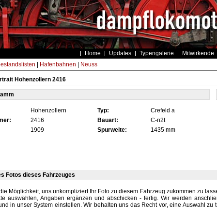
Home
Updates
Typengalerie
Mitwirkende
estandslisten
|
Hafenbahnen
|
Neuss
trait Hohenzollern 2416
tamm
Hohenzollern
Typ:
Crefeld a
mer:
2416
Bauart:
C-n2t
1909
Spurweite:
1435 mm
es Fotos dieses Fahrzeuges
die Möglichkeit, uns unkompliziert Ihr Foto zu diesem Fahrzeug zukommen zu lassen
tte auswählen, Angaben ergänzen und abschicken - fertig. Wir werden anschli
und in unser System einstellen. Wir behalten uns das Recht vor, eine Auswahl zu t