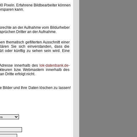
00 Pixeln. Erfahrene Bildbearbeiter können
ersparen kann.
gsrechte an der Aufnahme vom Bildurheber
nsprüchen Dritter an der Aufnahme.
nen thematisch gefilterten Ausschnitt einer
lären Sie sich einverstanden, dass die
etzt oder künftig zu sehen sein wird. Eine
-Adresse innerhalb des
lok-datenbank.de
-
akteuren bzw. Webmastern innerhalb des
 Dritte erfolgt nicht.
e Bilder und Ihre Daten löschen zu lassen!