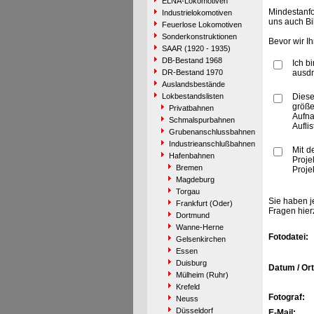
ELNA-Lokomotiven
Mindestanfo
Industrielokomotiven
uns auch Bi
Feuerlose Lokomotiven
Sonderkonstruktionen
Bevor wir I
SAAR (1920 - 1935)
DB-Bestand 1968
Ich b
DR-Bestand 1970
ausdr
Auslandsbestände
Lokbestandslisten
Diese
größe
Privatbahnen
Aufn
Schmalspurbahnen
Aufli
Grubenanschlussbahnen
Industrieanschlußbahnen
Mit d
Hafenbahnen
Proje
Bremen
Proje
Magdeburg
Torgau
Sie haben j
Frankfurt (Oder)
Fragen hier
Dortmund
Wanne-Herne
Fotodatei:
Gelsenkirchen
Essen
Duisburg
Datum / Ort
Mülheim (Ruhr)
Krefeld
Fotograf:
Neuss
Düsseldorf
E-Mail: