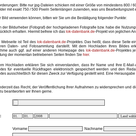
rderungen: Bitte nur jpg-Dateien schicken mit einer Größe von mindestens 800 / 6
lder mit exakt 750 / 500 Pixeln Seitenlängen zusenden, was uns Bearbeitungszeit 
hr Bild verwenden können, bitten wir Sie um die Bestätigung folgender Punkte:
in der Bildurheber (Fotograf) der hochgeladenen Fotografie bzw. habe die Nutzun
ücklich erhalten. Hiermit befreie ich das
lok-datenbank.de
-Projekt von jeglichen A
 Webseite ist Teil des
lok-datenbank.de
-Projektes. Das heißt, dass diese Seite ei
ren Daten- und Fotosammlung darstellt. Mit dem Hochladen Ihres Bildes erk
ahme auch ggf. auf einer anderen Homepage des
lok-datenbank.de
-Projektes j
stung der momentan betriebenen Seiten finden Sie
hier
.
em Hochladen erklären Sie sich einverstanden, dass Ihr Name und Ihre E-Mail
ktes für eventuelle Rückfragen elektronisch gespeichert werden und den Red
ktes ausschließlich für diesen Zweck zur Verfügung gestellt wird. Eine Herausgabe an
ederzeit das Recht, der Veröffentlichung Ihrer Aufnahmen zu widersprechen und di
zu beantworten wir Ihnen gerne.
:
Vorname
Nachname