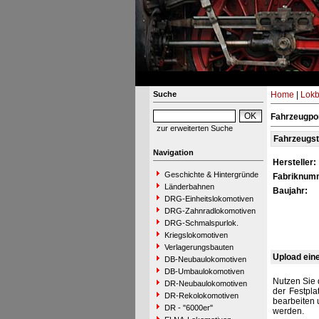
Suche
Home
|
Lokb
Fahrzeugpor
zur erweiterten Suche
Fahrzeugs
Navigation
Hersteller:
Geschichte & Hintergründe
Fabriknum
Länderbahnen
Baujahr:
DRG-Einheitslokomotiven
DRG-Zahnradlokomotiven
DRG-Schmalspurlok.
Kriegslokomotiven
Verlagerungsbauten
Upload ein
DB-Neubaulokomotiven
DB-Umbaulokomotiven
Nutzen Sie 
DR-Neubaulokomotiven
der Festpla
DR-Rekolokomotiven
bearbeiten 
DR - "6000er"
werden.