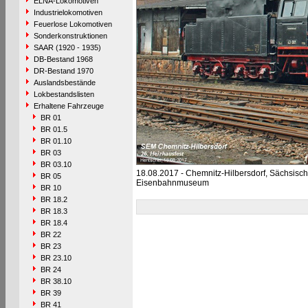
ELNA-Lokomotiven
Industrielokomotiven
Feuerlose Lokomotiven
Sonderkonstruktionen
SAAR (1920 - 1935)
DB-Bestand 1968
DR-Bestand 1970
Auslandsbestände
Lokbestandslisten
Erhaltene Fahrzeuge
BR 01
BR 01.5
BR 01.10
BR 03
BR 03.10
18.08.2017 - Chemnitz-Hilbersdorf, Sächsisc
BR 05
Eisenbahnmuseum
BR 10
BR 18.2
BR 18.3
BR 18.4
BR 22
BR 23
BR 23.10
BR 24
BR 38.10
BR 39
BR 41