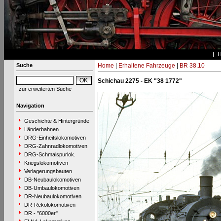
Suche
Home
|
Erhaltene Fahrzeuge
|
BR 38.10
Schichau 2275 - EK "38 1772"
zur erweiterten Suche
Navigation
Geschichte & Hintergründe
Länderbahnen
DRG-Einheitslokomotiven
DRG-Zahnradlokomotiven
DRG-Schmalspurlok.
Kriegslokomotiven
Verlagerungsbauten
DB-Neubaulokomotiven
DB-Umbaulokomotiven
DR-Neubaulokomotiven
DR-Rekolokomotiven
DR - "6000er"