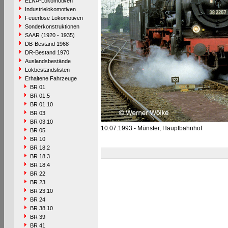
ELNA-Lokomotiven
Industrielokomotiven
Feuerlose Lokomotiven
Sonderkonstruktionen
SAAR (1920 - 1935)
DB-Bestand 1968
DR-Bestand 1970
Auslandsbestände
Lokbestandslisten
Erhaltene Fahrzeuge
BR 01
BR 01.5
BR 01.10
BR 03
BR 03.10
10.07.1993 - Münster, Hauptbahnhof
BR 05
BR 10
BR 18.2
BR 18.3
BR 18.4
BR 22
BR 23
BR 23.10
BR 24
BR 38.10
BR 39
BR 41