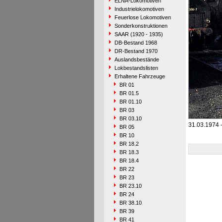
ELNA-Lokomotiven
Industrielokomotiven
Feuerlose Lokomotiven
Sonderkonstruktionen
SAAR (1920 - 1935)
DB-Bestand 1968
DR-Bestand 1970
Auslandsbestände
Lokbestandslisten
Erhaltene Fahrzeuge
BR 01
BR 01.5
BR 01.10
BR 03
BR 03.10
31.03.1974 
BR 05
BR 10
BR 18.2
BR 18.3
BR 18.4
BR 22
BR 23
BR 23.10
BR 24
BR 38.10
BR 39
BR 41