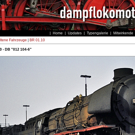
Home
Updates
Typengalerie
Mitwirkende
ltene Fahrzeuge
|
BR 01.10
 - DB "012 104-6"