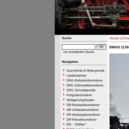
Suche
Home
|
Erha
BMAG 11360
zur erweiterten Suche
Navigation
Geschichte & Hintergründe
Länderbahnen
DRG-Einheitslokomotiven
DRG-Zahnradlokomotiven
DRG-Schmalspurlok.
Kriegslokomotiven
Verlagerungsbauten
DB-Neubaulokomotiven
DB-Umbaulokomotiven
DR-Neubaulokomotiven
DR-Rekolokomotiven
DR - "6000er"