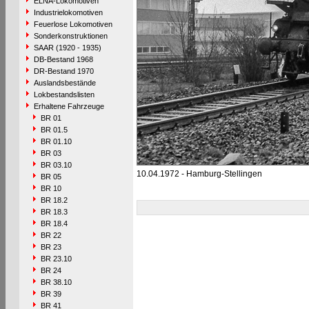
ELNA-Lokomotiven
Industrielokomotiven
Feuerlose Lokomotiven
Sonderkonstruktionen
SAAR (1920 - 1935)
DB-Bestand 1968
DR-Bestand 1970
Auslandsbestände
Lokbestandslisten
Erhaltene Fahrzeuge
BR 01
BR 01.5
BR 01.10
BR 03
BR 03.10
10.04.1972 - Hamburg-Stellingen
BR 05
BR 10
BR 18.2
BR 18.3
BR 18.4
BR 22
BR 23
BR 23.10
BR 24
BR 38.10
BR 39
BR 41