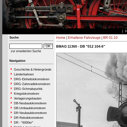
Suche
Home
|
Erhaltene Fahrzeuge
|
BR 01.10
BMAG 11360 - DB "012 104-6"
zur erweiterten Suche
Navigation
Geschichte & Hintergründe
Länderbahnen
DRG-Einheitslokomotiven
DRG-Zahnradlokomotiven
DRG-Schmalspurlok.
Kriegslokomotiven
Verlagerungsbauten
DB-Neubaulokomotiven
DB-Umbaulokomotiven
DR-Neubaulokomotiven
DR-Rekolokomotiven
DR - "6000er"