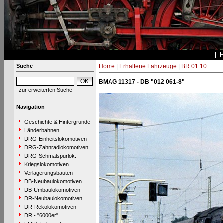
Suche
Home
|
Erhaltene Fahrzeuge
|
BR 01.10
BMAG 11317 - DB "012 061-8"
zur erweiterten Suche
Navigation
Geschichte & Hintergründe
Länderbahnen
DRG-Einheitslokomotiven
DRG-Zahnradlokomotiven
DRG-Schmalspurlok.
Kriegslokomotiven
Verlagerungsbauten
DB-Neubaulokomotiven
DB-Umbaulokomotiven
DR-Neubaulokomotiven
DR-Rekolokomotiven
DR - "6000er"