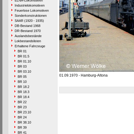
ELNA-Lokomotiven
Industrielokomotiven
Feuerlose Lokomotiven
Sonderkonstruktionen
SAAR (1920 - 1935)
DB-Bestand 1968
DR-Bestand 1970
Auslandsbestände
Lokbestandslisten
Erhaltene Fahrzeuge
BR 01
BR 01.5
BR 01.10
BR 03
BR 03.10
01.09.1970 - Hamburg-Altona
BR 05
BR 10
BR 18.2
BR 18.3
BR 18.4
BR 22
BR 23
BR 23.10
BR 24
BR 38.10
BR 39
BR 41