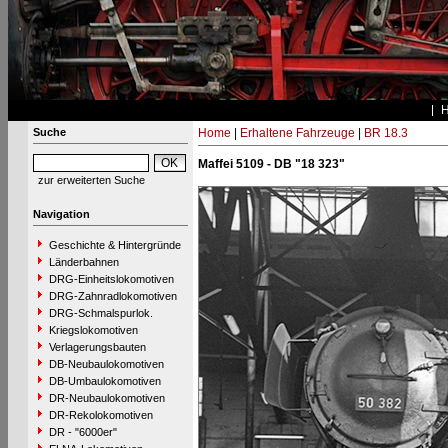
Suche
Home
|
Erhaltene Fahrzeuge
|
BR 18.3
Maffei 5109 - DB "18 323"
zur erweiterten Suche
Navigation
Geschichte & Hintergründe
Länderbahnen
DRG-Einheitslokomotiven
DRG-Zahnradlokomotiven
DRG-Schmalspurlok.
Kriegslokomotiven
Verlagerungsbauten
DB-Neubaulokomotiven
DB-Umbaulokomotiven
DR-Neubaulokomotiven
DR-Rekolokomotiven
DR - "6000er"