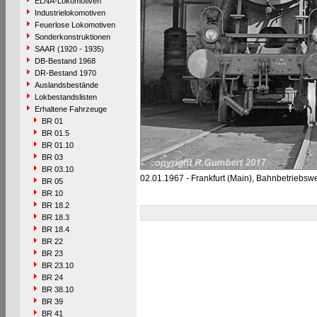
ELNA-Lokomotiven
Industrielokomotiven
Feuerlose Lokomotiven
Sonderkonstruktionen
SAAR (1920 - 1935)
DB-Bestand 1968
DR-Bestand 1970
Auslandsbestände
Lokbestandslisten
Erhaltene Fahrzeuge
BR 01
BR 01.5
BR 01.10
BR 03
BR 03.10
02.01.1967 - Frankfurt (Main), Bahnbetriebsw
BR 05
BR 10
BR 18.2
BR 18.3
BR 18.4
BR 22
BR 23
BR 23.10
BR 24
BR 38.10
BR 39
BR 41