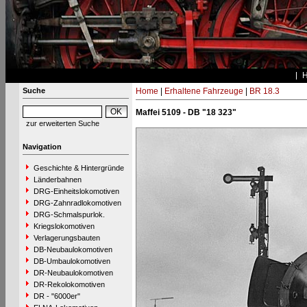
Suche
Home
|
Erhaltene Fahrzeuge
|
BR 18.3
Maffei 5109 - DB "18 323"
zur erweiterten Suche
Navigation
Geschichte & Hintergründe
Länderbahnen
DRG-Einheitslokomotiven
DRG-Zahnradlokomotiven
DRG-Schmalspurlok.
Kriegslokomotiven
Verlagerungsbauten
DB-Neubaulokomotiven
DB-Umbaulokomotiven
DR-Neubaulokomotiven
DR-Rekolokomotiven
DR - "6000er"