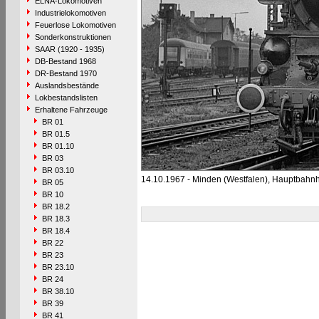
ELNA-Lokomotiven
Industrielokomotiven
Feuerlose Lokomotiven
Sonderkonstruktionen
SAAR (1920 - 1935)
DB-Bestand 1968
DR-Bestand 1970
Auslandsbestände
Lokbestandslisten
Erhaltene Fahrzeuge
BR 01
BR 01.5
BR 01.10
BR 03
BR 03.10
14.10.1967 - Minden (Westfalen), Hauptbahnh
BR 05
BR 10
BR 18.2
BR 18.3
BR 18.4
BR 22
BR 23
BR 23.10
BR 24
BR 38.10
BR 39
BR 41