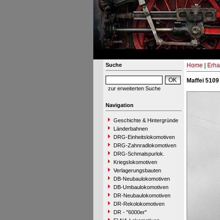
Suche
Home
|
Erha
Maffei 5109
zur erweiterten Suche
Navigation
Geschichte & Hintergründe
Länderbahnen
DRG-Einheitslokomotiven
DRG-Zahnradlokomotiven
DRG-Schmalspurlok.
Kriegslokomotiven
Verlagerungsbauten
DB-Neubaulokomotiven
DB-Umbaulokomotiven
DR-Neubaulokomotiven
DR-Rekolokomotiven
DR - "6000er"