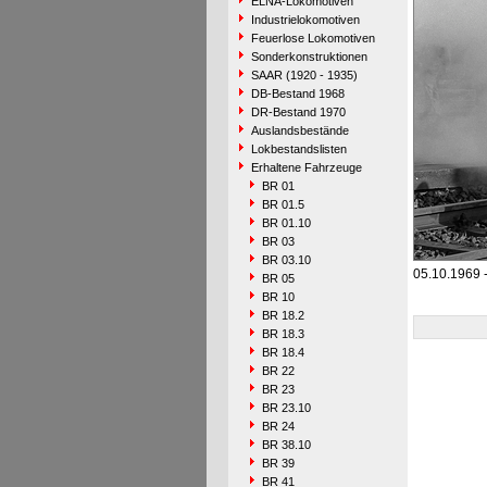
ELNA-Lokomotiven
Industrielokomotiven
Feuerlose Lokomotiven
Sonderkonstruktionen
SAAR (1920 - 1935)
DB-Bestand 1968
DR-Bestand 1970
Auslandsbestände
Lokbestandslisten
Erhaltene Fahrzeuge
BR 01
BR 01.5
BR 01.10
BR 03
BR 03.10
05.10.1969 -
BR 05
BR 10
BR 18.2
BR 18.3
BR 18.4
BR 22
BR 23
BR 23.10
BR 24
BR 38.10
BR 39
BR 41