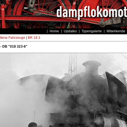
Home
Updates
Typengalerie
Mitwirkende
ltene Fahrzeuge
|
BR 18.3
 - DB "018 323-6"