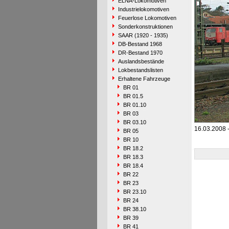
ELNA-Lokomotiven
Industrielokomotiven
Feuerlose Lokomotiven
Sonderkonstruktionen
SAAR (1920 - 1935)
DB-Bestand 1968
DR-Bestand 1970
Auslandsbestände
Lokbestandslisten
Erhaltene Fahrzeuge
BR 01
BR 01.5
BR 01.10
BR 03
BR 03.10
16.03.2008 -
BR 05
BR 10
BR 18.2
BR 18.3
BR 18.4
BR 22
BR 23
BR 23.10
BR 24
BR 38.10
BR 39
BR 41