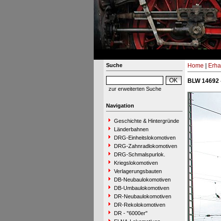
Suche
Home
|
Erha
BLW 14692 
zur erweiterten Suche
Navigation
Geschichte & Hintergründe
Länderbahnen
DRG-Einheitslokomotiven
DRG-Zahnradlokomotiven
DRG-Schmalspurlok.
Kriegslokomotiven
Verlagerungsbauten
DB-Neubaulokomotiven
DB-Umbaulokomotiven
DR-Neubaulokomotiven
DR-Rekolokomotiven
DR - "6000er"