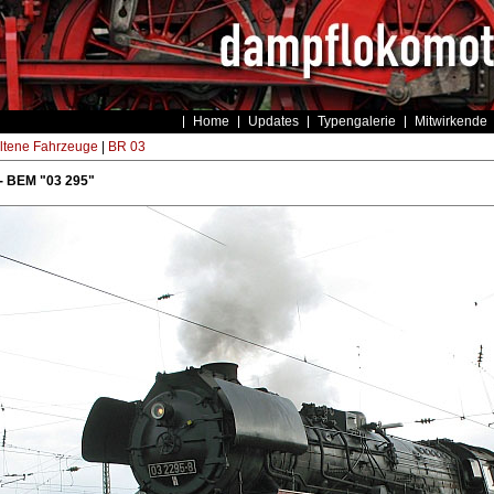
Home
Updates
Typengalerie
Mitwirkende
ltene Fahrzeuge
|
BR 03
- BEM "03 295"