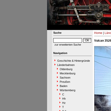
Suche
Home
|
Län
Vulcan 3526
zur erweiterten Suche
Navigation
Geschichte & Hintergründe
Länderbahnen
Oldenburg
Mecklenburg
Sachsen
Preußen
Baden
Württemberg
C
Hh
Hz
T