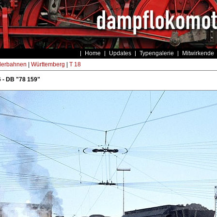
Home
Updates
Typengalerie
Mitwirkende
derbahnen
|
Württemberg
|
T 18
 - DB "78 159"