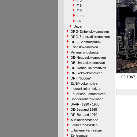
T 3
T 6
T 9
T 18
Tn
Bayern
DRG-Einheitslokomotiven
DRG-Zahnradlokomotiven
DRG-Schmalspurlok.
Kriegslokomotiven
Verlagerungsbauten
DB-Neubaulokomotiven
DB-Umbaulokomotiven
DR-Neubaulokomotiven
DR-Rekolokomotiven
__.03.1967 
DR - "6000er"
ELNA-Lokomotiven
Industrielokomotiven
Feuerlose Lokomotiven
Sonderkonstruktionen
SAAR (1920 - 1935)
DB-Bestand 1968
DR-Bestand 1970
Auslandsbestände
Lokbestandslisten
Erhaltene Fahrzeuge
Zerlegungen