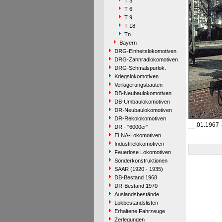
T 3
T 6
T 9
T 18
Tn
Bayern
DRG-Einheitslokomotiven
DRG-Zahnradlokomotiven
DRG-Schmalspurlok.
Kriegslokomotiven
Verlagerungsbauten
DB-Neubaulokomotiven
DB-Umbaulokomotiven
DR-Neubaulokomotiven
DR-Rekolokomotiven
__.01.1967 
DR - "6000er"
ELNA-Lokomotiven
Industrielokomotiven
Feuerlose Lokomotiven
Sonderkonstruktionen
SAAR (1920 - 1935)
DB-Bestand 1968
DR-Bestand 1970
Auslandsbestände
Lokbestandslisten
Erhaltene Fahrzeuge
Zerlegungen