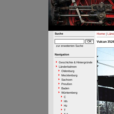
Suche
Home
|
Län
Vulcan 3526
zur erweiterten Suche
Navigation
Geschichte & Hintergründe
Länderbahnen
Oldenburg
Mecklenburg
Sachsen
Preußen
Baden
Württemberg
C
Hh
Hz
T