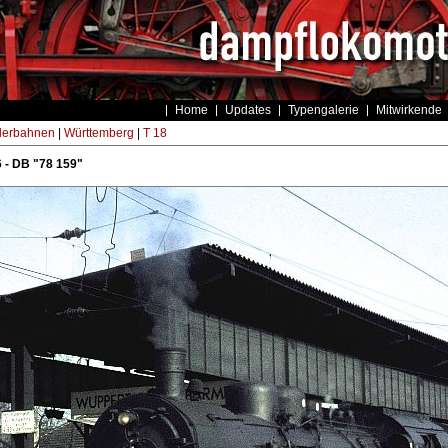
Home
Updates
Typengalerie
Mitwirkende
derbahnen
|
Württemberg
|
T 18
 - DB "78 159"