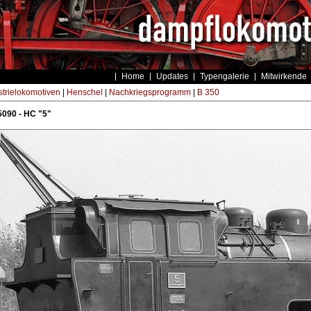
Home
Updates
Typengalerie
Mitwirkende
strielokomotiven
|
Henschel
|
Nachkriegsprogramm
|
B 350
090 - HC "5"