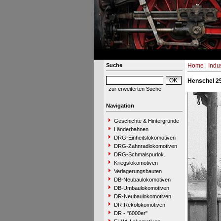
Suche
Home
|
Indu
Henschel 25
zur erweiterten Suche
Navigation
Geschichte & Hintergründe
Länderbahnen
DRG-Einheitslokomotiven
DRG-Zahnradlokomotiven
DRG-Schmalspurlok.
Kriegslokomotiven
Verlagerungsbauten
DB-Neubaulokomotiven
DB-Umbaulokomotiven
DR-Neubaulokomotiven
DR-Rekolokomotiven
DR - "6000er"