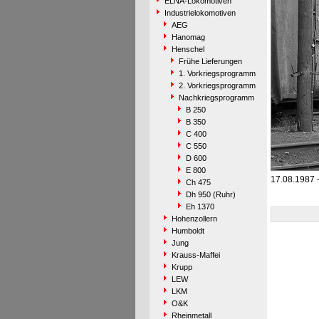
ELNA-Lokomotiven
Industrielokomotiven
AEG
Hanomag
Henschel
Frühe Lieferungen
1. Vorkriegsprogramm
2. Vorkriegsprogramm
Nachkriegsprogramm
B 250
B 350
C 400
C 550
D 600
E 800
17.08.1987 
Ch 475
Dh 950 (Ruhr)
Eh 1370
Hohenzollern
Humboldt
Jung
Krauss-Maffei
Krupp
LEW
LKM
O&K
Rheinmetall