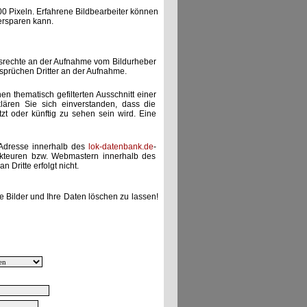
00 Pixeln. Erfahrene Bildbearbeiter können
ersparen kann.
gsrechte an der Aufnahme vom Bildurheber
nsprüchen Dritter an der Aufnahme.
nen thematisch gefilterten Ausschnitt einer
lären Sie sich einverstanden, dass die
etzt oder künftig zu sehen sein wird. Eine
-Adresse innerhalb des
lok-datenbank.de
-
akteuren bzw. Webmastern innerhalb des
 Dritte erfolgt nicht.
e Bilder und Ihre Daten löschen zu lassen!