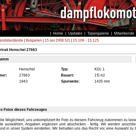
Home
Updates
Typengalerie
Mitwirkende
andsbestände
|
Bulgarien
|
15 (ex DRB 52)
|
15.106 - 15.125
trait Henschel 27663
tamm
Henschel
Typ:
KDL 1
mer:
27663
Bauart:
1'E-h2
1943
Spurweite:
1435 mm
es Fotos dieses Fahrzeuges
die Möglichkeit, uns unkompliziert Ihr Foto zu diesem Fahrzeug zukommen zu lassen
tte auswählen, Angaben ergänzen und abschicken - fertig. Wir werden anschli
und in unser System einstellen. Wir behalten uns das Recht vor, eine Auswahl zu t