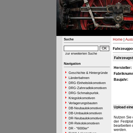
Suche
Home
|
Ausl
Fahrzeugpor
zur erweiterten Suche
Fahrzeugs
Navigation
Hersteller:
Geschichte & Hintergründe
Fabriknum
Länderbahnen
Baujahr:
DRG-Einheitslokomotiven
DRG-Zahnradlokomotiven
DRG-Schmalspurlok.
Kriegslokomotiven
Verlagerungsbauten
Upload ein
DB-Neubaulokomotiven
DB-Umbaulokomotiven
Nutzen Sie 
DR-Neubaulokomotiven
der Festpla
DR-Rekolokomotiven
bearbeiten 
DR - "6000er"
werden.