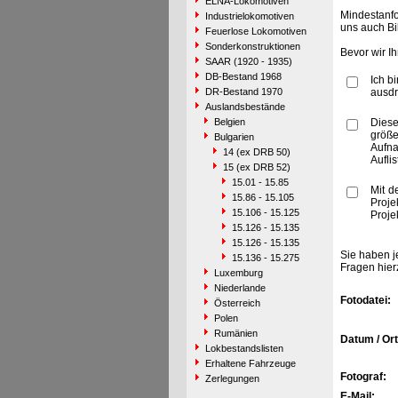
ELNA-Lokomotiven
Mindestanfo
Industrielokomotiven
uns auch Bi
Feuerlose Lokomotiven
Sonderkonstruktionen
Bevor wir I
SAAR (1920 - 1935)
DB-Bestand 1968
Ich b
DR-Bestand 1970
ausdr
Auslandsbestände
Belgien
Diese
größe
Bulgarien
Aufn
14 (ex DRB 50)
Aufli
15 (ex DRB 52)
15.01 - 15.85
Mit d
15.86 - 15.105
Proje
15.106 - 15.125
Proje
15.126 - 15.135
15.126 - 15.135
Sie haben j
15.136 - 15.275
Fragen hier
Luxemburg
Niederlande
Fotodatei:
Österreich
Polen
Rumänien
Datum / Ort
Lokbestandslisten
Erhaltene Fahrzeuge
Fotograf:
Zerlegungen
E-Mail: