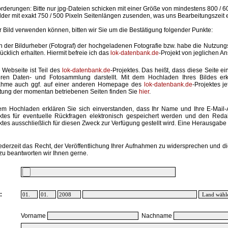
rderungen: Bitte nur jpg-Dateien schicken mit einer Größe von mindestens 800 / 6
lder mit exakt 750 / 500 Pixeln Seitenlängen zusenden, was uns Bearbeitungszeit 
hr Bild verwenden können, bitten wir Sie um die Bestätigung folgender Punkte:
in der Bildurheber (Fotograf) der hochgeladenen Fotografie bzw. habe die Nutzun
ücklich erhalten. Hiermit befreie ich das
lok-datenbank.de
-Projekt von jeglichen A
 Webseite ist Teil des
lok-datenbank.de
-Projektes. Das heißt, dass diese Seite ei
ren Daten- und Fotosammlung darstellt. Mit dem Hochladen Ihres Bildes erk
ahme auch ggf. auf einer anderen Homepage des
lok-datenbank.de
-Projektes j
stung der momentan betriebenen Seiten finden Sie
hier
.
em Hochladen erklären Sie sich einverstanden, dass Ihr Name und Ihre E-Mail
ktes für eventuelle Rückfragen elektronisch gespeichert werden und den Red
ktes ausschließlich für diesen Zweck zur Verfügung gestellt wird. Eine Herausgabe an
ederzeit das Recht, der Veröffentlichung Ihrer Aufnahmen zu widersprechen und di
zu beantworten wir Ihnen gerne.
:
Vorname
Nachname