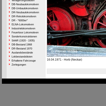
Verlagerungsbauten
DB-Neubaulokomotiven
DB-Umbaulokomotiven
DR-Neubaulokomotiven
DR-Rekolokomotiven
DR - "6000er"
ELNA-Lokomotiven
Industrielokomotiven
Feuerlose Lokomotiven
Sonderkonstruktionen
SAAR (1920 - 1935)
DB-Bestand 1968
DR-Bestand 1970
Auslandsbestände
Lokbestandslisten
16.04.1971 - Horb (Neckar)
Erhaltene Fahrzeuge
Zerlegungen