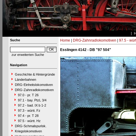
Suche
Home
|
DRG-Zahnradlokomotiven
|
97.5 - würt
Esslingen 4142 - DB "97 504"
zur erweiterten Suche
Navigation
Geschichte & Hintergründe
Länderbahnen
DRG-Einheitslokomotiven
DRG-Zahnradlokomotiven
97.0 - pr. T 26
97.1 - bay. PtzL 3/4
97.2 - bad. IX b 1-2
97.3 - württ. Fz
97.4 - pr. T 28
97.5 - württ. Hz
DRG-Schmalspurlok.
Kriegslokomotiven