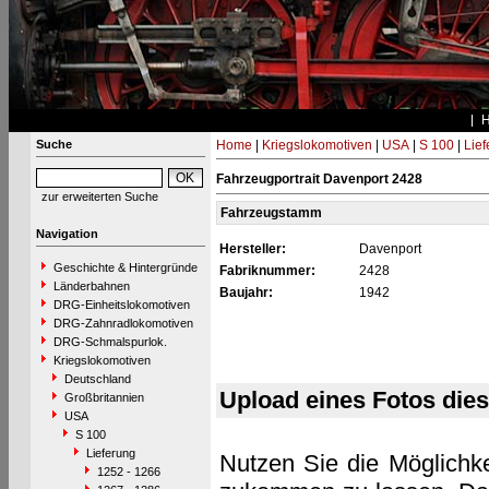
Suche
Home
|
Kriegslokomotiven
|
USA
|
S 100
|
Lief
Fahrzeugportrait Davenport 2428
zur erweiterten Suche
Fahrzeugstamm
Navigation
Hersteller:
Davenport
Geschichte & Hintergründe
Fabriknummer:
2428
Länderbahnen
Baujahr:
1942
DRG-Einheitslokomotiven
DRG-Zahnradlokomotiven
DRG-Schmalspurlok.
Kriegslokomotiven
Deutschland
Upload eines Fotos die
Großbritannien
USA
S 100
Lieferung
Nutzen Sie die Möglichke
1252 - 1266