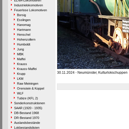
ELNA-Lokomotiven
Industrielokomotiven
Feuerlose Lokomotiven
Borsig
Esslingen
Hanomag
Hartmann
Henschel
Hohenzollern
Humboldt
Jung
MBK
Maffei
Krauss
Krauss-Maffei
30.11.2024 - Neumünster, Kulturlokschuppen
Krupp
LKM
Raw Meiningen
Orenstein & Koppel
WLF
Tubize (KFL 2)
Sonderkonstruktionen
SAAR (1920 - 1935)
DB-Bestand 1968
DR-Bestand 1970
Auslandsbestände
Lokbestandslisten