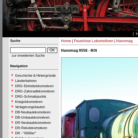
Suche
Home
|
Feuerlose Lokomotiven
|
Hanomag
Hanomag 9558 - IKN
zur erweiterten Suche
Navigation
Geschichte & Hintergründe
Länderbahnen
DRG-Einheitslokomotiven
DRG-Zahnradlokomotiven
DRG-Schmalspurlok.
Kriegslokomotiven
Verlagerungsbauten
DB-Neubaulokomotiven
DB-Umbaulokomotiven
DR-Neubaulokomotiven
DR-Rekolokomotiven
DR - "6000er"