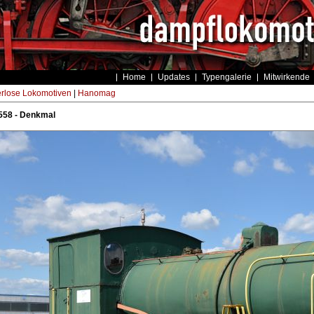
Home
Updates
Typengalerie
Mitwirkende
rlose Lokomotiven
|
Hanomag
58 - Denkmal