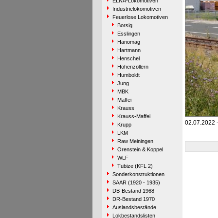
ELNA-Lokomotiven
Industrielokomotiven
Feuerlose Lokomotiven
Borsig
Esslingen
Hanomag
Hartmann
Henschel
Hohenzollern
Humboldt
Jung
MBK
Maffei
Krauss
Krauss-Maffei
02.07.2022 
Krupp
LKM
Raw Meiningen
Orenstein & Koppel
WLF
Tubize (KFL 2)
Sonderkonstruktionen
SAAR (1920 - 1935)
DB-Bestand 1968
DR-Bestand 1970
Auslandsbestände
Lokbestandslisten