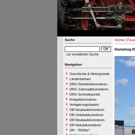
Suche
Home
|
Feue
Hanomag 95
zur erweiterten Suche
Navigation
Geschichte & Hintergründe
Länderbahnen
DRG-Einheitslokomotiven
DRG-Zahnradlokomotiven
DRG-Schmalspurlok.
Kriegslokomotiven
Verlagerungsbauten
DB-Neubaulokomotiven
DB-Umbaulokomotiven
DR-Neubaulokomotiven
DR-Rekolokomotiven
DR - "6000er"