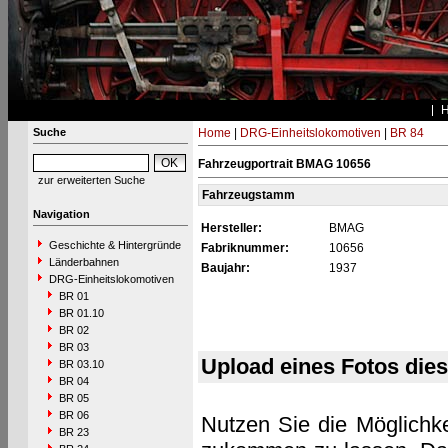
Suche
Home
|
DRG-Einheitslokomotiven
|
BR 84
Fahrzeugportrait BMAG 10656
zur erweiterten Suche
Fahrzeugstamm
Navigation
Hersteller:
BMAG
Geschichte & Hintergründe
Fabriknummer:
10656
Länderbahnen
Baujahr:
1937
DRG-Einheitslokomotiven
BR 01
BR 01.10
BR 02
BR 03
Upload eines Fotos die
BR 03.10
BR 04
BR 05
BR 06
Nutzen Sie die Möglichke
BR 23