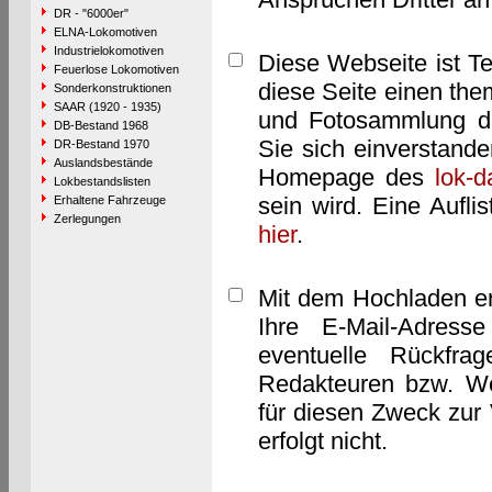
DR - "6000er"
ELNA-Lokomotiven
Industrielokomotiven
Diese Webseite ist T
Feuerlose Lokomotiven
diese Seite einen them
Sonderkonstruktionen
SAAR (1920 - 1935)
und Fotosammlung dar
DB-Bestand 1968
Sie sich einverstand
DR-Bestand 1970
Auslandsbestände
Homepage des
lok-
Lokbestandslisten
sein wird. Eine Aufl
Erhaltene Fahrzeuge
Zerlegungen
hier
.
Mit dem Hochladen er
Ihre E-Mail-Adres
eventuelle Rückfra
Redakteuren bzw. We
für diesen Zweck zur 
erfolgt nicht.