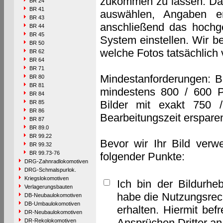
zukommen zu lassen. Das 
BR 24
BR 41
auswählen, Angaben e
BR 43
anschließend das hochge
BR 44
BR 45
System einstellen. Wir b
BR 50
welche Fotos tatsächlich
BR 62
BR 64
BR 71
Mindestanforderungen: B
BR 80
BR 81
mindestens 800 / 600 P
BR 84
Bilder mit exakt 750 
BR 85
BR 86
Bearbeitungszeit erspare
BR 87
BR 89.0
BR 99.22
Bevor wir Ihr Bild verw
BR 99.32
BR 99.73-76
folgender Punkte:
DRG-Zahnradlokomotiven
DRG-Schmalspurlok.
Kriegslokomotiven
Ich bin der Bildurhe
Verlagerungsbauten
habe die Nutzungsrec
DB-Neubaulokomotiven
DB-Umbaulokomotiven
erhalten. Hiermit bef
DR-Neubaulokomotiven
Ansprüchen Dritter a
DR-Rekolokomotiven