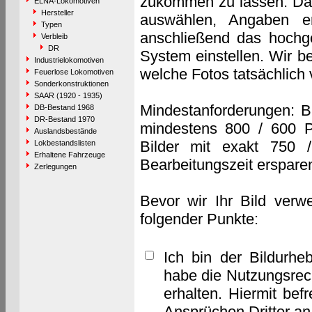
zukommen zu lassen. Das 
ELNA-Lokomotiven
Hersteller
auswählen, Angaben e
Typen
anschließend das hochge
Verbleib
DR
System einstellen. Wir b
Industrielokomotiven
welche Fotos tatsächlich
Feuerlose Lokomotiven
Sonderkonstruktionen
SAAR (1920 - 1935)
Mindestanforderungen: B
DB-Bestand 1968
DR-Bestand 1970
mindestens 800 / 600 P
Auslandsbestände
Bilder mit exakt 750 
Lokbestandslisten
Erhaltene Fahrzeuge
Bearbeitungszeit erspare
Zerlegungen
Bevor wir Ihr Bild verw
folgender Punkte:
Ich bin der Bildurhe
habe die Nutzungsrec
erhalten. Hiermit bef
Ansprüchen Dritter a