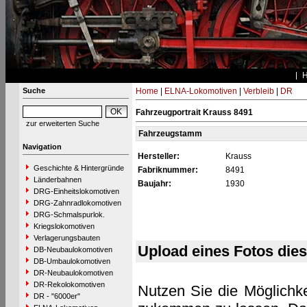
Suche
Home
|
ELNA-Lokomotiven
|
Verbleib
|
DR
Fahrzeugportrait Krauss 8491
zur erweiterten Suche
Fahrzeugstamm
Navigation
Hersteller:
Krauss
Geschichte & Hintergründe
Fabriknummer:
8491
Länderbahnen
Baujahr:
1930
DRG-Einheitslokomotiven
DRG-Zahnradlokomotiven
DRG-Schmalspurlok.
Kriegslokomotiven
Verlagerungsbauten
Upload eines Fotos die
DB-Neubaulokomotiven
DB-Umbaulokomotiven
DR-Neubaulokomotiven
DR-Rekolokomotiven
Nutzen Sie die Möglichke
DR - "6000er"