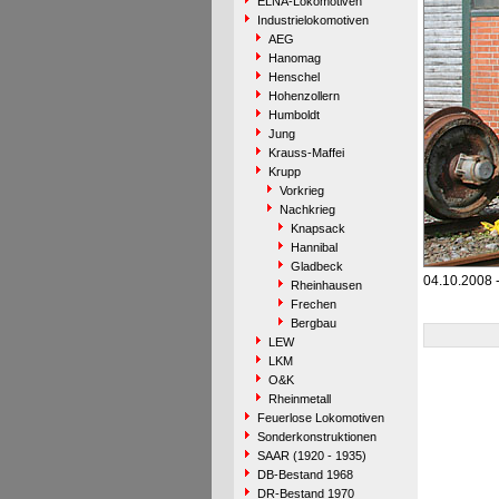
ELNA-Lokomotiven
Industrielokomotiven
AEG
Hanomag
Henschel
Hohenzollern
Humboldt
Jung
Krauss-Maffei
Krupp
Vorkrieg
Nachkrieg
Knapsack
Hannibal
Gladbeck
04.10.2008
Rheinhausen
Frechen
Bergbau
LEW
LKM
O&K
Rheinmetall
Feuerlose Lokomotiven
Sonderkonstruktionen
SAAR (1920 - 1935)
DB-Bestand 1968
DR-Bestand 1970