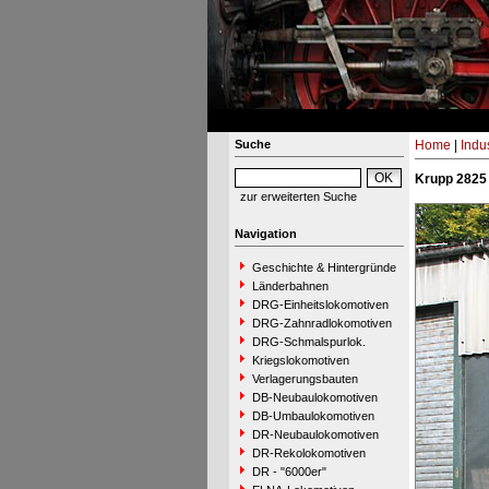
Suche
Home
|
Indu
Krupp 2825 
zur erweiterten Suche
Navigation
Geschichte & Hintergründe
Länderbahnen
DRG-Einheitslokomotiven
DRG-Zahnradlokomotiven
DRG-Schmalspurlok.
Kriegslokomotiven
Verlagerungsbauten
DB-Neubaulokomotiven
DB-Umbaulokomotiven
DR-Neubaulokomotiven
DR-Rekolokomotiven
DR - "6000er"