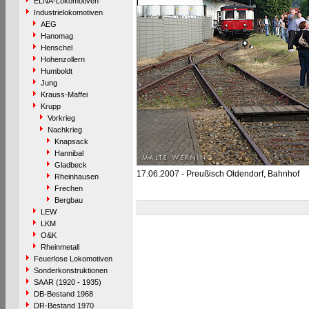
ELNA-Lokomotiven
Industrielokomotiven
AEG
Hanomag
Henschel
Hohenzollern
Humboldt
Jung
Krauss-Maffei
Krupp
Vorkrieg
Nachkrieg
Knapsack
Hannibal
Gladbeck
17.06.2007 - Preußisch Oldendorf, Bahnhof
Rheinhausen
Frechen
Bergbau
LEW
LKM
O&K
Rheinmetall
Feuerlose Lokomotiven
Sonderkonstruktionen
SAAR (1920 - 1935)
DB-Bestand 1968
DR-Bestand 1970