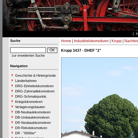
Suche
Home
|
Industrielokomotiven
|
Krupp
|
Nachkri
Krupp 3437 - DHEF "2"
zur erweiterten Suche
Navigation
Geschichte & Hintergründe
Länderbahnen
DRG-Einheitslokomotiven
DRG-Zahnradlokomotiven
DRG-Schmalspurlok.
Kriegslokomotiven
Verlagerungsbauten
DB-Neubaulokomotiven
DB-Umbaulokomotiven
DR-Neubaulokomotiven
DR-Rekolokomotiven
DR - "6000er"