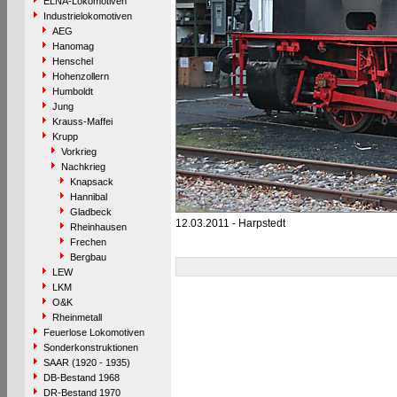
ELNA-Lokomotiven
Industrielokomotiven
AEG
Hanomag
Henschel
Hohenzollern
Humboldt
Jung
Krauss-Maffei
Krupp
Vorkrieg
Nachkrieg
Knapsack
Hannibal
Gladbeck
12.03.2011 - Harpstedt
Rheinhausen
Frechen
Bergbau
LEW
LKM
O&K
Rheinmetall
Feuerlose Lokomotiven
Sonderkonstruktionen
SAAR (1920 - 1935)
DB-Bestand 1968
DR-Bestand 1970