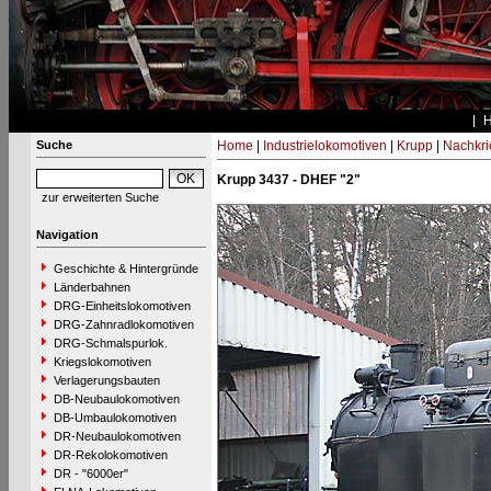
Suche
Home
|
Industrielokomotiven
|
Krupp
|
Nachkri
Krupp 3437 - DHEF "2"
zur erweiterten Suche
Navigation
Geschichte & Hintergründe
Länderbahnen
DRG-Einheitslokomotiven
DRG-Zahnradlokomotiven
DRG-Schmalspurlok.
Kriegslokomotiven
Verlagerungsbauten
DB-Neubaulokomotiven
DB-Umbaulokomotiven
DR-Neubaulokomotiven
DR-Rekolokomotiven
DR - "6000er"