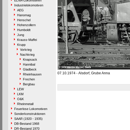
ELNA-Lokomotiven
Industrielokomotiven
AEG
Hanomag
Henschel
Hohenzollern
Humboldt
Jung
Krauss-Maffei
Krupp
Vorkrieg
Nachkrieg
Knapsack
Hannibal
Gladbeck
07.10.1974 - Alsdorf, Grube Anna
Rheinhausen
Frechen
Bergbau
LEW
LKM
O&K
Rheinmetall
Feuerlose Lokomotiven
Sonderkonstruktionen
SAAR (1920 - 1935)
DB-Bestand 1968
DR-Bestand 1970