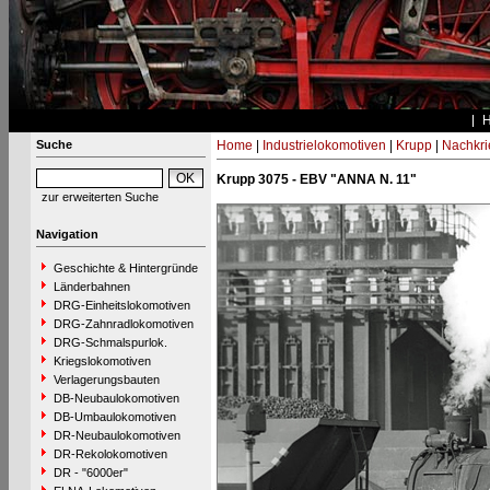
Suche
Home
|
Industrielokomotiven
|
Krupp
|
Nachkri
Krupp 3075 - EBV "ANNA N. 11"
zur erweiterten Suche
Navigation
Geschichte & Hintergründe
Länderbahnen
DRG-Einheitslokomotiven
DRG-Zahnradlokomotiven
DRG-Schmalspurlok.
Kriegslokomotiven
Verlagerungsbauten
DB-Neubaulokomotiven
DB-Umbaulokomotiven
DR-Neubaulokomotiven
DR-Rekolokomotiven
DR - "6000er"