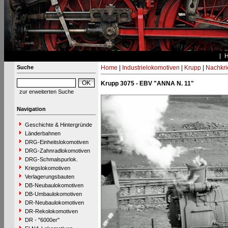
Suche
Home
|
Industrielokomotiven
|
Krupp
|
Nachkri
Krupp 3075 - EBV "ANNA N. 11"
zur erweiterten Suche
Navigation
Geschichte & Hintergründe
Länderbahnen
DRG-Einheitslokomotiven
DRG-Zahnradlokomotiven
DRG-Schmalspurlok.
Kriegslokomotiven
Verlagerungsbauten
DB-Neubaulokomotiven
DB-Umbaulokomotiven
DR-Neubaulokomotiven
DR-Rekolokomotiven
DR - "6000er"