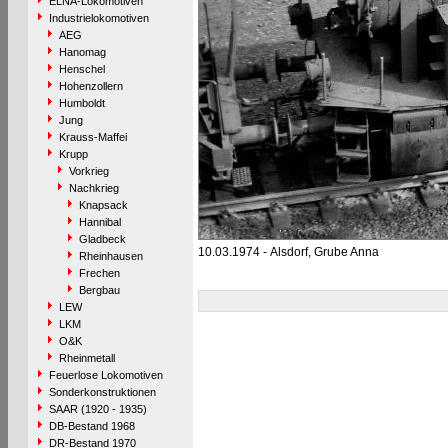
ELNA-Lokomotiven
Industrielokomotiven
AEG
Hanomag
Henschel
Hohenzollern
Humboldt
Jung
Krauss-Maffei
Krupp
Vorkrieg
Nachkrieg
Knapsack
Hannibal
Gladbeck
10.03.1974 - Alsdorf, Grube Anna
Rheinhausen
Frechen
Bergbau
LEW
LKM
O&K
Rheinmetall
Feuerlose Lokomotiven
Sonderkonstruktionen
SAAR (1920 - 1935)
DB-Bestand 1968
DR-Bestand 1970