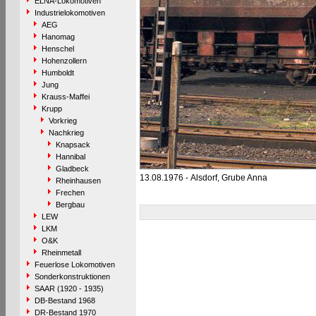
ELNA-Lokomotiven
Industrielokomotiven
AEG
Hanomag
Henschel
Hohenzollern
Humboldt
Jung
Krauss-Maffei
Krupp
Vorkrieg
Nachkrieg
Knapsack
Hannibal
Gladbeck
13.08.1976 - Alsdorf, Grube Anna
Rheinhausen
Frechen
Bergbau
LEW
LKM
O&K
Rheinmetall
Feuerlose Lokomotiven
Sonderkonstruktionen
SAAR (1920 - 1935)
DB-Bestand 1968
DR-Bestand 1970