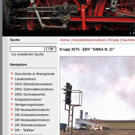
Suche
Home
|
Industrielokomotiven
|
Krupp
|
Nachkri
Krupp 3075 - EBV "ANNA N. 11"
zur erweiterten Suche
Navigation
Geschichte & Hintergründe
Länderbahnen
DRG-Einheitslokomotiven
DRG-Zahnradlokomotiven
DRG-Schmalspurlok.
Kriegslokomotiven
Verlagerungsbauten
DB-Neubaulokomotiven
DB-Umbaulokomotiven
DR-Neubaulokomotiven
DR-Rekolokomotiven
DR - "6000er"