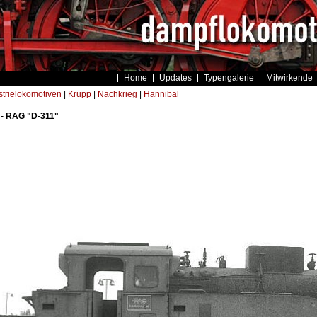
Home
Updates
Typengalerie
Mitwirkende
strielokomotiven
|
Krupp
|
Nachkrieg
|
Hannibal
 - RAG "D-311"