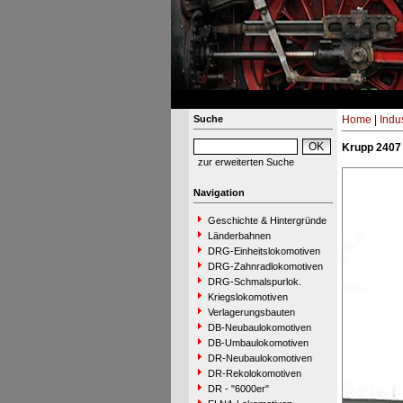
Suche
Home
|
Indu
Krupp 2407
zur erweiterten Suche
Navigation
Geschichte & Hintergründe
Länderbahnen
DRG-Einheitslokomotiven
DRG-Zahnradlokomotiven
DRG-Schmalspurlok.
Kriegslokomotiven
Verlagerungsbauten
DB-Neubaulokomotiven
DB-Umbaulokomotiven
DR-Neubaulokomotiven
DR-Rekolokomotiven
DR - "6000er"