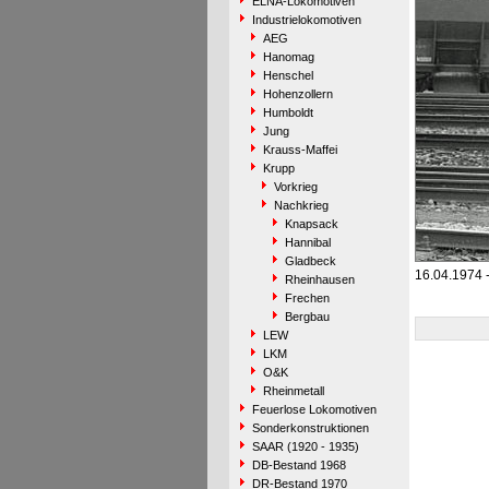
ELNA-Lokomotiven
Industrielokomotiven
AEG
Hanomag
Henschel
Hohenzollern
Humboldt
Jung
Krauss-Maffei
Krupp
Vorkrieg
Nachkrieg
Knapsack
Hannibal
Gladbeck
16.04.1974 -
Rheinhausen
Frechen
Bergbau
LEW
LKM
O&K
Rheinmetall
Feuerlose Lokomotiven
Sonderkonstruktionen
SAAR (1920 - 1935)
DB-Bestand 1968
DR-Bestand 1970