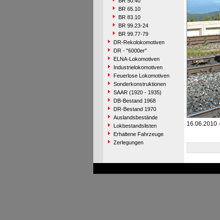
BR 50.40
BR 65.10
BR 83.10
BR 99.23-24
BR 99.77-79
DR-Rekolokomotiven
DR - "6000er"
ELNA-Lokomotiven
Industrielokomotiven
Feuerlose Lokomotiven
Sonderkonstruktionen
SAAR (1920 - 1935)
DB-Bestand 1968
DR-Bestand 1970
Auslandsbestände
16.06.2010 -
Lokbestandslisten
Erhaltene Fahrzeuge
Zerlegungen