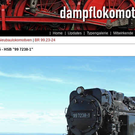
Home
Updates
Typengalerie
Mitwirkende
eubaulokomotiven
|
BR 99.23-24
 - HSB "99 7238-1"