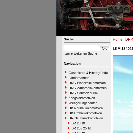
Suche
Home
|
DR-N
LKM 134015
zur erweiterten Suche
Navigation
Geschichte & Hintergründe
Länderbahnen
DRG-Einheitslokomotiven
DRG-Zahnradlokomotiven
DRG-Schmalspurlok.
Kriegslokomotiven
Verlagerungsbauten
DB-Neubaulokomotiven
DB-Umbaulokomotiven
DR-Neubaulokomotiven
BR 23.10
BR 25 / 25.10