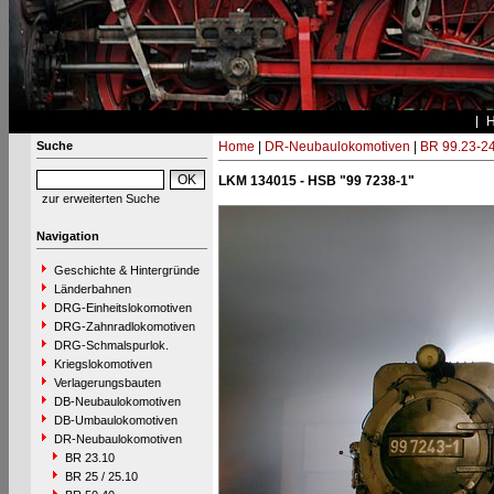
Suche
Home
|
DR-Neubaulokomotiven
|
BR 99.23-2
LKM 134015 - HSB "99 7238-1"
zur erweiterten Suche
Navigation
Geschichte & Hintergründe
Länderbahnen
DRG-Einheitslokomotiven
DRG-Zahnradlokomotiven
DRG-Schmalspurlok.
Kriegslokomotiven
Verlagerungsbauten
DB-Neubaulokomotiven
DB-Umbaulokomotiven
DR-Neubaulokomotiven
BR 23.10
BR 25 / 25.10