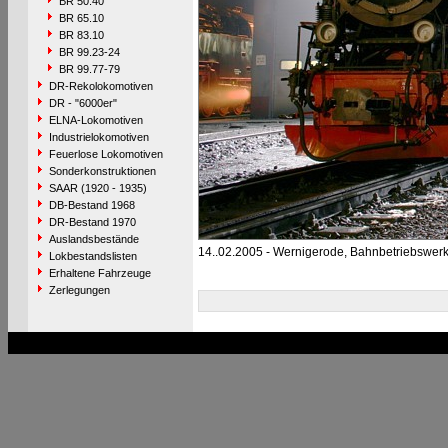
BR 50.40
BR 65.10
BR 83.10
BR 99.23-24
BR 99.77-79
DR-Rekolokomotiven
DR - "6000er"
ELNA-Lokomotiven
Industrielokomotiven
Feuerlose Lokomotiven
Sonderkonstruktionen
SAAR (1920 - 1935)
DB-Bestand 1968
DR-Bestand 1970
Auslandsbestände
14..02.2005 - Wernigerode, Bahnbetriebswer
Lokbestandslisten
Erhaltene Fahrzeuge
Zerlegungen