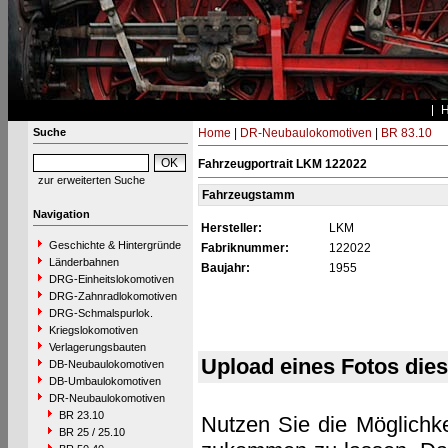
Suche
Home
|
DR-Neubaulokomotiven
|
BR 83.10
Fahrzeugportrait LKM 122022
zur erweiterten Suche
Fahrzeugstamm
Navigation
Hersteller:
LKM
Geschichte & Hintergründe
Fabriknummer:
122022
Länderbahnen
Baujahr:
1955
DRG-Einheitslokomotiven
DRG-Zahnradlokomotiven
DRG-Schmalspurlok.
Kriegslokomotiven
Verlagerungsbauten
Upload eines Fotos die
DB-Neubaulokomotiven
DB-Umbaulokomotiven
DR-Neubaulokomotiven
BR 23.10
Nutzen Sie die Möglichke
BR 25 / 25.10