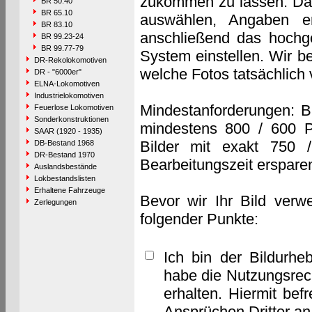
zukommen zu lassen. Das 
BR 50.40
BR 65.10
auswählen, Angaben e
BR 83.10
anschließend das hochge
BR 99.23-24
BR 99.77-79
System einstellen. Wir b
DR-Rekolokomotiven
welche Fotos tatsächlich
DR - "6000er"
ELNA-Lokomotiven
Industrielokomotiven
Mindestanforderungen: B
Feuerlose Lokomotiven
Sonderkonstruktionen
mindestens 800 / 600 P
SAAR (1920 - 1935)
Bilder mit exakt 750 
DB-Bestand 1968
DR-Bestand 1970
Bearbeitungszeit erspare
Auslandsbestände
Lokbestandslisten
Erhaltene Fahrzeuge
Bevor wir Ihr Bild verw
Zerlegungen
folgender Punkte:
Ich bin der Bildurhe
habe die Nutzungsrec
erhalten. Hiermit bef
Ansprüchen Dritter a