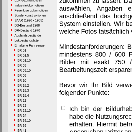
zukommen zu lassen. Das 
ELNA-Lokomotiven
Industrielokomotiven
auswählen, Angaben e
Feuerlose Lokomotiven
anschließend das hochge
Sonderkonstruktionen
SAAR (1920 - 1935)
System einstellen. Wir b
DB-Bestand 1968
welche Fotos tatsächlich
DR-Bestand 1970
Auslandsbestände
Lokbestandslisten
Mindestanforderungen: B
Erhaltene Fahrzeuge
BR 01
mindestens 800 / 600 P
BR 01.5
Bilder mit exakt 750 
BR 01.10
BR 03
Bearbeitungszeit erspare
BR 03.10
BR 05
BR 10
Bevor wir Ihr Bild verw
BR 18.2
BR 18.3
folgender Punkte:
BR 18.4
BR 22
BR 23
Ich bin der Bildurhe
BR 23.10
habe die Nutzungsrec
BR 24
BR 38.10
erhalten. Hiermit bef
BR 39
Ansprüchen Dritter a
BR 41