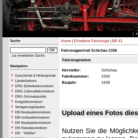
Suche
Home
|
Erhaltene Fahrzeuge
|
BR 41
Fahrzeugportrait Schichau 3356
zur erweiterten Suche
Fahrzeugstamm
Navigation
Hersteller:
Schichau
Geschichte & Hintergründe
Fabriknummer:
3356
Länderbahnen
Baujahr:
1939
DRG-Einheitslokomotiven
DRG-Zahnradlokomotiven
DRG-Schmalspurlok.
Kriegslokomotiven
Verlagerungsbauten
Upload eines Fotos die
DB-Neubaulokomotiven
DB-Umbaulokomotiven
DR-Neubaulokomotiven
DR-Rekolokomotiven
Nutzen Sie die Möglichke
DR - "6000er"