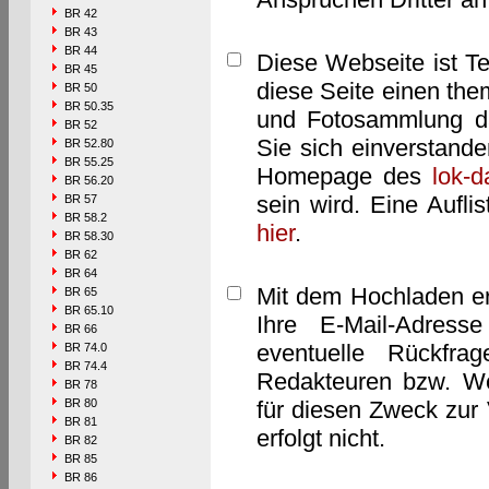
BR 42
BR 43
BR 44
Diese Webseite ist T
BR 45
diese Seite einen them
BR 50
BR 50.35
und Fotosammlung dar
BR 52
Sie sich einverstand
BR 52.80
BR 55.25
Homepage des
lok-
BR 56.20
sein wird. Eine Aufl
BR 57
BR 58.2
hier
.
BR 58.30
BR 62
BR 64
Mit dem Hochladen er
BR 65
BR 65.10
Ihre E-Mail-Adres
BR 66
eventuelle Rückfra
BR 74.0
BR 74.4
Redakteuren bzw. We
BR 78
BR 80
für diesen Zweck zur 
BR 81
erfolgt nicht.
BR 82
BR 85
BR 86