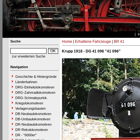
Suche
Home
|
Erhaltene Fahrzeuge
|
BR 41
Krupp 1918 - DG 41 096 "41 096"
zur erweiterten Suche
Navigation
Geschichte & Hintergründe
Länderbahnen
DRG-Einheitslokomotiven
DRG-Zahnradlokomotiven
DRG-Schmalspurlok.
Kriegslokomotiven
Verlagerungsbauten
DB-Neubaulokomotiven
DB-Umbaulokomotiven
DR-Neubaulokomotiven
DR-Rekolokomotiven
DR - "6000er"