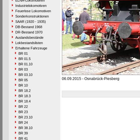
ELNA-Lokomotiven
Industrielokomotiven
Feuerlose Lokomotiven
Sonderkonstruktionen
SAAR (1920 - 1935)
DB-Bestand 1968
DR-Bestand 1970
Auslandsbestände
Lokbestandslisten
Erhaltene Fahrzeuge
BR 01
BR 01.5
BR 01.10
BR 03
BR 03.10
06.09.2015 - Osnabrück-Piesberg
BR 05
BR 10
BR 18.2
BR 18.3
BR 18.4
BR 22
BR 23
BR 23.10
BR 24
BR 38.10
BR 39
BR 41