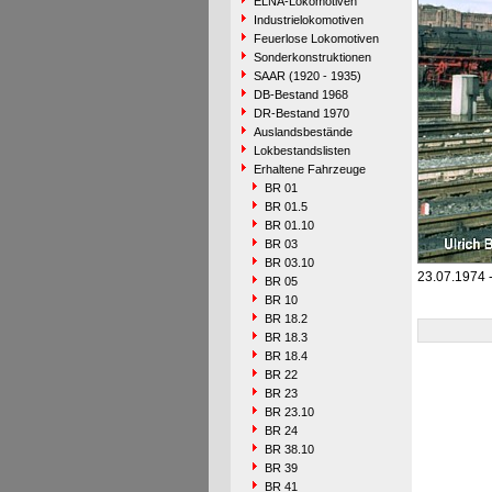
ELNA-Lokomotiven
Industrielokomotiven
Feuerlose Lokomotiven
Sonderkonstruktionen
SAAR (1920 - 1935)
DB-Bestand 1968
DR-Bestand 1970
Auslandsbestände
Lokbestandslisten
Erhaltene Fahrzeuge
BR 01
BR 01.5
BR 01.10
BR 03
BR 03.10
23.07.1974 
BR 05
BR 10
BR 18.2
BR 18.3
BR 18.4
BR 22
BR 23
BR 23.10
BR 24
BR 38.10
BR 39
BR 41