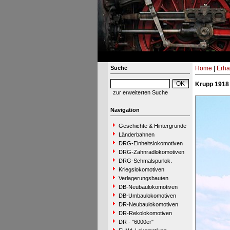
Suche
Home
|
Erha
Krupp 1918 
zur erweiterten Suche
Navigation
Geschichte & Hintergründe
Länderbahnen
DRG-Einheitslokomotiven
DRG-Zahnradlokomotiven
DRG-Schmalspurlok.
Kriegslokomotiven
Verlagerungsbauten
DB-Neubaulokomotiven
DB-Umbaulokomotiven
DR-Neubaulokomotiven
DR-Rekolokomotiven
DR - "6000er"