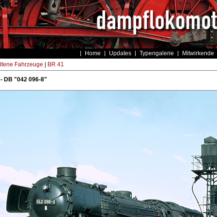
Home
Updates
Typengalerie
Mitwirkende
ltene Fahrzeuge
|
BR 41
- DB "042 096-8"