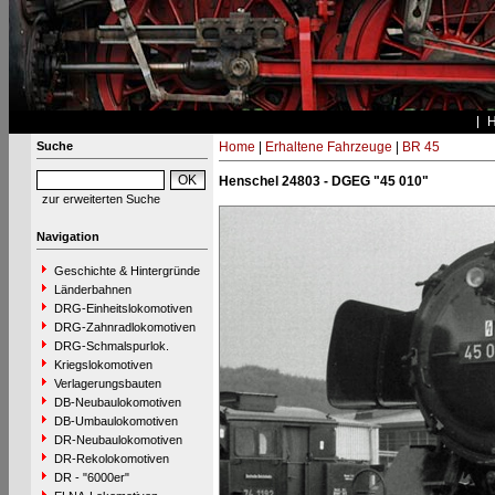
Suche
Home
|
Erhaltene Fahrzeuge
|
BR 45
Henschel 24803 - DGEG "45 010"
zur erweiterten Suche
Navigation
Geschichte & Hintergründe
Länderbahnen
DRG-Einheitslokomotiven
DRG-Zahnradlokomotiven
DRG-Schmalspurlok.
Kriegslokomotiven
Verlagerungsbauten
DB-Neubaulokomotiven
DB-Umbaulokomotiven
DR-Neubaulokomotiven
DR-Rekolokomotiven
DR - "6000er"