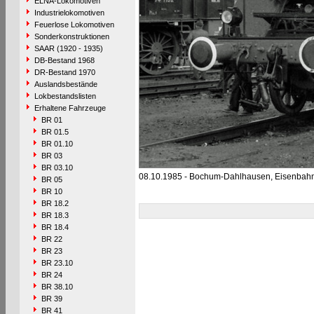
ELNA-Lokomotiven
Industrielokomotiven
Feuerlose Lokomotiven
Sonderkonstruktionen
SAAR (1920 - 1935)
DB-Bestand 1968
DR-Bestand 1970
Auslandsbestände
Lokbestandslisten
Erhaltene Fahrzeuge
BR 01
BR 01.5
BR 01.10
BR 03
BR 03.10
08.10.1985 - Bochum-Dahlhausen, Eisenba
BR 05
BR 10
BR 18.2
BR 18.3
BR 18.4
BR 22
BR 23
BR 23.10
BR 24
BR 38.10
BR 39
BR 41