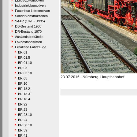
ELNA-Lokomotiven
Industrielokomotiven
Feuerlose Lokomotiven
Sonderkonstruktionen
SAAR (1920 - 1935)
DB-Bestand 1968
DR-Bestand 1970
Auslandsbestände
Lokbestandslisten
Erhaltene Fahrzeuge
BR 01
BR 01.5
BR 01.10
BR 03
BR 03.10
23.07.2016 - Nürnberg, Hauptbahnhof
BR 05
BR 10
BR 18.2
BR 18.3
BR 18.4
BR 22
BR 23
BR 23.10
BR 24
BR 38.10
BR 39
BR 41