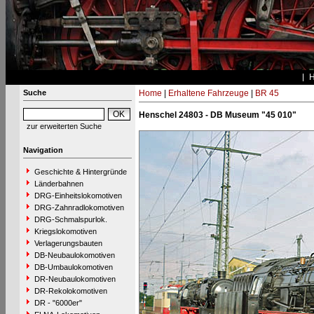
Suche
Home
|
Erhaltene Fahrzeuge
|
BR 45
Henschel 24803 - DB Museum "45 010"
zur erweiterten Suche
Navigation
Geschichte & Hintergründe
Länderbahnen
DRG-Einheitslokomotiven
DRG-Zahnradlokomotiven
DRG-Schmalspurlok.
Kriegslokomotiven
Verlagerungsbauten
DB-Neubaulokomotiven
DB-Umbaulokomotiven
DR-Neubaulokomotiven
DR-Rekolokomotiven
DR - "6000er"