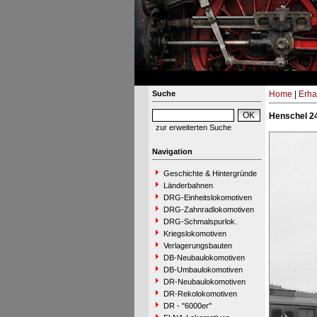
Suche
Home
|
Erha
Henschel 2
zur erweiterten Suche
Navigation
Geschichte & Hintergründe
Länderbahnen
DRG-Einheitslokomotiven
DRG-Zahnradlokomotiven
DRG-Schmalspurlok.
Kriegslokomotiven
Verlagerungsbauten
DB-Neubaulokomotiven
DB-Umbaulokomotiven
DR-Neubaulokomotiven
DR-Rekolokomotiven
DR - "6000er"