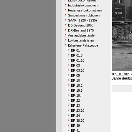
ELNA-Lokomotiven
Industrielokomotiven
Feuerlose Lokomotiven
Sonderkonstruktionen
SAAR (1920 - 1935)
DB-Bestand 1968
DR-Bestand 1970
Auslandsbestände
Lokbestandslisten
Erhaltene Fahrzeuge
BR 01
BR 01.5
BR 01.10
BR 03
BR 03.10
07.10.1985 
BR 05
Jahre deuts
BR 10
BR 18.2
BR 18.3
BR 18.4
BR 22
BR 23
BR 23.10
BR 24
BR 38.10
BR 39
BR 41