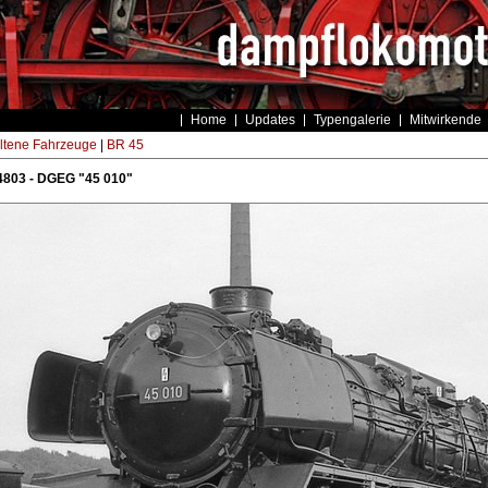
Home
Updates
Typengalerie
Mitwirkende
ltene Fahrzeuge
|
BR 45
4803 - DGEG "45 010"