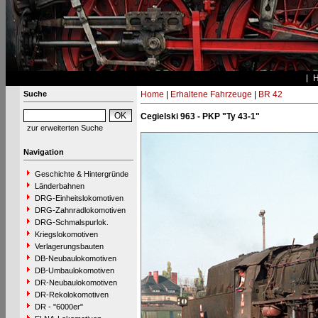
Suche
Home
|
Erhaltene Fahrzeuge
|
BR 42
Cegielski 963 - PKP "Ty 43-1"
zur erweiterten Suche
Navigation
Geschichte & Hintergründe
Länderbahnen
DRG-Einheitslokomotiven
DRG-Zahnradlokomotiven
DRG-Schmalspurlok.
Kriegslokomotiven
Verlagerungsbauten
DB-Neubaulokomotiven
DB-Umbaulokomotiven
DR-Neubaulokomotiven
DR-Rekolokomotiven
DR - "6000er"