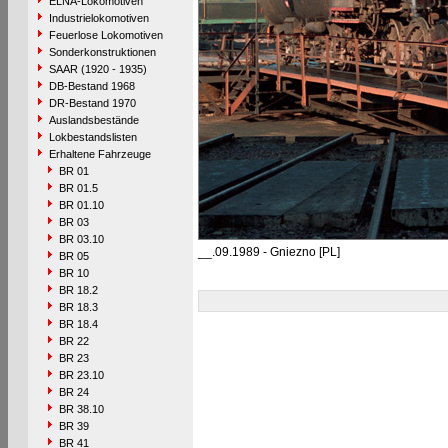
ELNA-Lokomotiven
Industrielokomotiven
Feuerlose Lokomotiven
Sonderkonstruktionen
SAAR (1920 - 1935)
DB-Bestand 1968
DR-Bestand 1970
Auslandsbestände
Lokbestandslisten
Erhaltene Fahrzeuge
BR 01
BR 01.5
BR 01.10
BR 03
BR 03.10
__.09.1989 - Gniezno [PL]
BR 05
BR 10
BR 18.2
BR 18.3
BR 18.4
BR 22
BR 23
BR 23.10
BR 24
BR 38.10
BR 39
BR 41