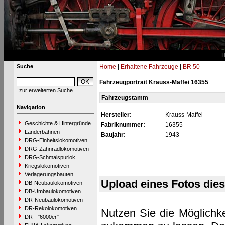
Suche
Home
|
Erhaltene Fahrzeuge
|
BR 50
Fahrzeugportrait Krauss-Maffei 16355
zur erweiterten Suche
Fahrzeugstamm
Navigation
Hersteller:
Krauss-Maffei
Geschichte & Hintergründe
Fabriknummer:
16355
Länderbahnen
Baujahr:
1943
DRG-Einheitslokomotiven
DRG-Zahnradlokomotiven
DRG-Schmalspurlok.
Kriegslokomotiven
Verlagerungsbauten
Upload eines Fotos die
DB-Neubaulokomotiven
DB-Umbaulokomotiven
DR-Neubaulokomotiven
DR-Rekolokomotiven
Nutzen Sie die Möglichke
DR - "6000er"