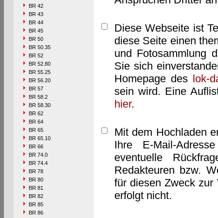
BR 42
BR 43
BR 44
Diese Webseite ist T
BR 45
diese Seite einen them
BR 50
BR 50.35
und Fotosammlung dar
BR 52
Sie sich einverstand
BR 52.80
BR 55.25
Homepage des
lok-
BR 56.20
sein wird. Eine Aufl
BR 57
BR 58.2
hier
.
BR 58.30
BR 62
BR 64
Mit dem Hochladen er
BR 65
BR 65.10
Ihre E-Mail-Adres
BR 66
eventuelle Rückfra
BR 74.0
BR 74.4
Redakteuren bzw. We
BR 78
BR 80
für diesen Zweck zur 
BR 81
erfolgt nicht.
BR 82
BR 85
BR 86