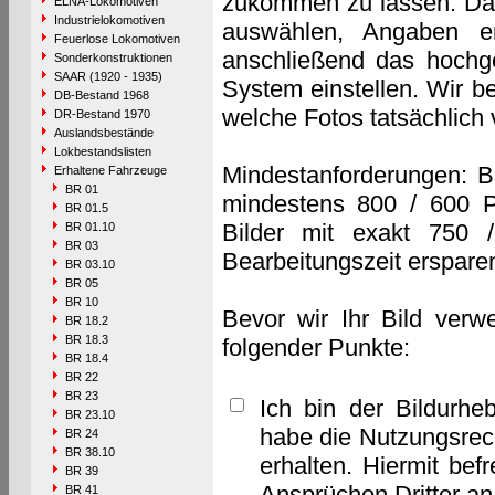
zukommen zu lassen. Das 
ELNA-Lokomotiven
Industrielokomotiven
auswählen, Angaben e
Feuerlose Lokomotiven
anschließend das hochge
Sonderkonstruktionen
SAAR (1920 - 1935)
System einstellen. Wir b
DB-Bestand 1968
welche Fotos tatsächlich
DR-Bestand 1970
Auslandsbestände
Lokbestandslisten
Mindestanforderungen: B
Erhaltene Fahrzeuge
BR 01
mindestens 800 / 600 P
BR 01.5
Bilder mit exakt 750 
BR 01.10
BR 03
Bearbeitungszeit erspare
BR 03.10
BR 05
BR 10
Bevor wir Ihr Bild verw
BR 18.2
BR 18.3
folgender Punkte:
BR 18.4
BR 22
BR 23
Ich bin der Bildurhe
BR 23.10
habe die Nutzungsrec
BR 24
BR 38.10
erhalten. Hiermit bef
BR 39
Ansprüchen Dritter a
BR 41